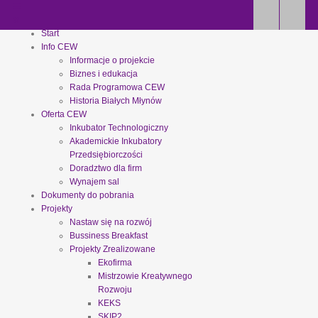
Start
Info CEW
Informacje o projekcie
Biznes i edukacja
Rada Programowa CEW
Historia Białych Młynów
Oferta CEW
Inkubator Technologiczny
Akademickie Inkubatory
Przedsiębiorczości
Doradztwo dla firm
Wynajem sal
Dokumenty do pobrania
Projekty
Nastaw się na rozwój
Bussiness Breakfast
Projekty Zrealizowane
Ekofirma
Mistrzowie Kreatywnego
Rozwoju
KEKS
SKIP2