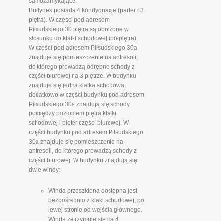
samozamykające.
Budynek posiada 4 kondygnacje (parter i 3
piętra). W części pod adresem
Piłsudskiego 30 piętra są obniżone w
stosunku do klatki schodowej (półpiętra).
W części pod adresem Piłsudskiego 30a
znajduje się pomieszczenie na antresoli,
do którego prowadzą odrębne schody z
części biurowej na 3 piętrze. W budynku
znajduje się jedna klatka schodowa,
dodatkowo w części budynku pod adresem
Piłsudskiego 30a znajdują się schody
pomiędzy poziomem piętra klatki
schodowej i pięter części biurowej. W
części budynku pod adresem Piłsudskiego
30a znajduje się pomieszczenie na
antresoli, do którego prowadzą schody z
części biurowej. W budynku znajdują się
dwie windy:
Winda przeszklona dostępna jest
bezpośrednio z klaki schodowej, po
lewej stronie od wejścia głównego.
Winda zatrzymuje się na 4