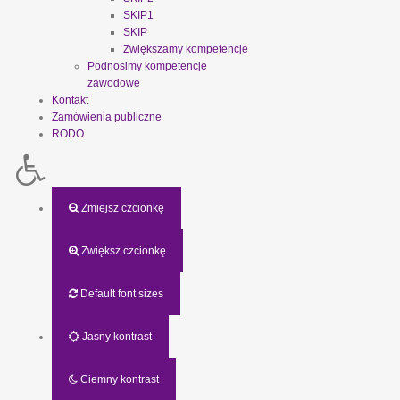
SKIP1
SKIP
Zwiększamy kompetencje
Podnosimy kompetencje
zawodowe
Kontakt
Zamówienia publiczne
RODO
Zmiejsz czcionkę
Zwiększ czcionkę
Default font sizes
Jasny kontrast
Ciemny kontrast