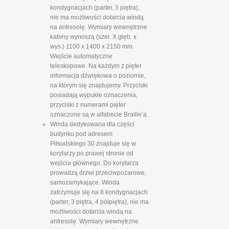
kondygnacjach (parter, 3 piętra),
nie ma możliwości dotarcia windą
na antresolę. Wymiary wewnętrzne
kabiny wynoszą (szer. X głęb. x
wys.) 1100 x 1400 x 2150 mm.
Wejście automatyczne
teleskopowe. Na każdym z pięter
informacja dźwiękowa o poziomie,
na którym się znajdujemy. Przyciski
posiadają wypukłe oznaczenia,
przyciski z numerami pięter
oznaczone są w alfabecie Braille’a.
Winda dedykowana dla części
budynku pod adresem
Piłsudskiego 30 znajduje się w
korytarzy po prawej stronie od
wejścia głównego. Do korytarza
prowadzą drzwi przeciwpożarowe,
samozamykające. Winda
zatrzymuje się na 8 kondygnacjach
(parter, 3 piętra, 4 półpiętra), nie ma
możliwości dotarcia windą na
antresolę. Wymiary wewnętrzne