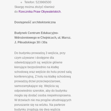
Telefon: 523966500
Skargę można złożyć również
do
Rzecznika Praw Obywatelskich.
Dostępność architektoniczna
Budynek Centrum Edukacyjno-
Wdrożeniowego w Chojnicach, ul. Marsz.
J. Piłsudskiego 30 i 30a
Do budynku prowadzą 3 wejścia, przy
czym używane i dostępne dla
odwiedzających są: wejście główne
kierujące bezpośrednio na klatkę
schodową oraz wejście do holu przed salą
konferencyjną. Z holu na klatkę schodową
prowadzą drzwi przeciwpożarowe,
samozamykające się. Wejścia są
odpowiednio szerokie, aby do budynku
mogła się dostać osoba niepełnosprawna.
W drzwiach nie ma progów utrudniających
poruszanie się na wózku. Na parterze
budynku znajdują się dwa wyjścia