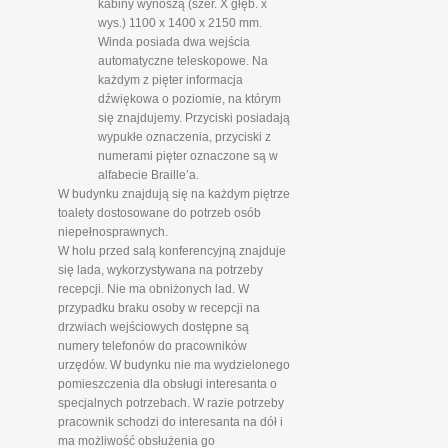
kabiny wynoszą (szer. X głęb. x
wys.) 1100 x 1400 x 2150 mm.
Winda posiada dwa wejścia
automatyczne teleskopowe. Na
każdym z pięter informacja
dźwiękowa o poziomie, na którym
się znajdujemy. Przyciski posiadają
wypukłe oznaczenia, przyciski z
numerami pięter oznaczone są w
alfabecie Braille’a.
W budynku znajdują się na każdym piętrze
toalety dostosowane do potrzeb osób
niepełnosprawnych.
W holu przed salą konferencyjną znajduje
się lada, wykorzystywana na potrzeby
recepcji. Nie ma obniżonych lad. W
przypadku braku osoby w recepcji na
drzwiach wejściowych dostępne są
numery telefonów do pracowników
urzędów. W budynku nie ma wydzielonego
pomieszczenia dla obsługi interesanta o
specjalnych potrzebach. W razie potrzeby
pracownik schodzi do interesanta na dół i
ma możliwość obsłużenia go