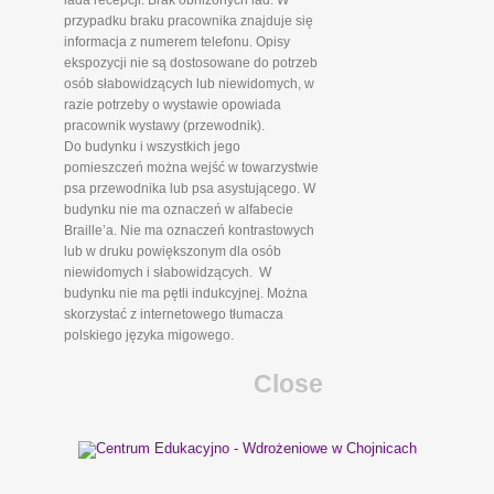
lada recepcji. Brak obniżonych lad. W
przypadku braku pracownika znajduje się
informacja z numerem telefonu. Opisy
ekspozycji nie są dostosowane do potrzeb
osób słabowidzących lub niewidomych, w
razie potrzeby o wystawie opowiada
pracownik wystawy (przewodnik).
Do budynku i wszystkich jego
pomieszczeń można wejść w towarzystwie
psa przewodnika lub psa asystującego. W
budynku nie ma oznaczeń w alfabecie
Braille’a. Nie ma oznaczeń kontrastowych
lub w druku powiększonym dla osób
niewidomych i słabowidzących. W
budynku nie ma pętli indukcyjnej. Można
skorzystać z internetowego tłumacza
polskiego języka migowego.
Close