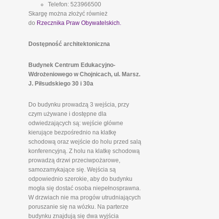
Telefon: 523966500
Skargę można złożyć również
do
Rzecznika Praw Obywatelskich.
Dostępność architektoniczna
Budynek Centrum Edukacyjno-
Wdrożeniowego w Chojnicach, ul. Marsz.
J. Piłsudskiego 30 i 30a
Do budynku prowadzą 3 wejścia, przy
czym używane i dostępne dla
odwiedzających są: wejście główne
kierujące bezpośrednio na klatkę
schodową oraz wejście do holu przed salą
konferencyjną. Z holu na klatkę schodową
prowadzą drzwi przeciwpożarowe,
samozamykające się. Wejścia są
odpowiednio szerokie, aby do budynku
mogła się dostać osoba niepełnosprawna.
W drzwiach nie ma progów utrudniających
poruszanie się na wózku. Na parterze
budynku znajdują się dwa wyjścia