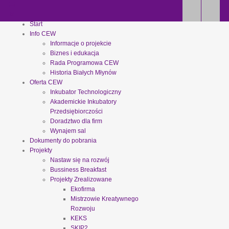
Start
Info CEW
Informacje o projekcie
Biznes i edukacja
Rada Programowa CEW
Historia Białych Młynów
Oferta CEW
Inkubator Technologiczny
Akademickie Inkubatory
Przedsiębiorczości
Doradztwo dla firm
Wynajem sal
Dokumenty do pobrania
Projekty
Nastaw się na rozwój
Bussiness Breakfast
Projekty Zrealizowane
Ekofirma
Mistrzowie Kreatywnego
Rozwoju
KEKS
SKIP2