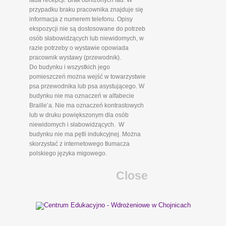
lada recepcji. Brak obniżonych lad. W
przypadku braku pracownika znajduje się
informacja z numerem telefonu. Opisy
ekspozycji nie są dostosowane do potrzeb
osób słabowidzących lub niewidomych, w
razie potrzeby o wystawie opowiada
pracownik wystawy (przewodnik).
Do budynku i wszystkich jego
pomieszczeń można wejść w towarzystwie
psa przewodnika lub psa asystującego. W
budynku nie ma oznaczeń w alfabecie
Braille’a. Nie ma oznaczeń kontrastowych
lub w druku powiększonym dla osób
niewidomych i słabowidzących. W
budynku nie ma pętli indukcyjnej. Można
skorzystać z internetowego tłumacza
polskiego języka migowego.
Close