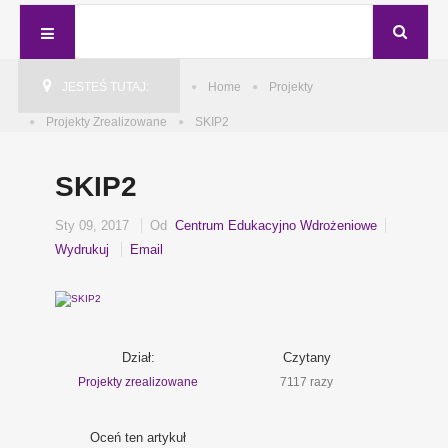
JESTEŚ TUTAJ:
Home
Projekty
Projekty Zrealizowane
SKIP2
SKIP2
Sty 09, 2017
Od
Centrum Edukacyjno Wdrożeniowe
Wydrukuj
Email
Dział:
Czytany
Projekty zrealizowane
7117 razy
Oceń ten artykuł