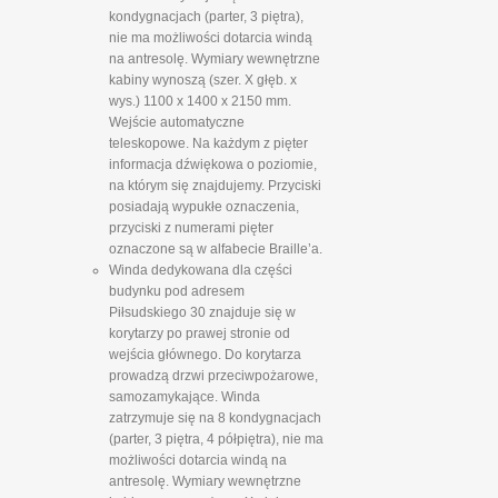
kondygnacjach (parter, 3 piętra),
nie ma możliwości dotarcia windą
na antresolę. Wymiary wewnętrzne
kabiny wynoszą (szer. X głęb. x
wys.) 1100 x 1400 x 2150 mm.
Wejście automatyczne
teleskopowe. Na każdym z pięter
informacja dźwiękowa o poziomie,
na którym się znajdujemy. Przyciski
posiadają wypukłe oznaczenia,
przyciski z numerami pięter
oznaczone są w alfabecie Braille’a.
Winda dedykowana dla części
budynku pod adresem
Piłsudskiego 30 znajduje się w
korytarzy po prawej stronie od
wejścia głównego. Do korytarza
prowadzą drzwi przeciwpożarowe,
samozamykające. Winda
zatrzymuje się na 8 kondygnacjach
(parter, 3 piętra, 4 półpiętra), nie ma
możliwości dotarcia windą na
antresolę. Wymiary wewnętrzne