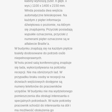
kabiny wynoszą (szer. X głęb. x
wys.) 1100 x 1400 x 2150 mm.
Winda posiada dwa wejścia
automatyczne teleskopowe. Na
każdym z pięter informacja
dźwiękowa o poziomie, na którym
się znajdujemy. Przyciski posiadają
wypukłe oznaczenia, przyciski z
numerami pięter oznaczone są w
alfabecie Braille’a.
W budynku znajdują się na każdym piętrze
toalety dostosowane do potrzeb osób
niepełnosprawnych.
W holu przed salą konferencyjną znajduje
się lada, wykorzystywana na potrzeby
recepcji. Nie ma obniżonych lad. W
przypadku braku osoby w recepcji na
drzwiach wejściowych dostępne są
numery telefonów do pracowników
urzędów. W budynku nie ma wydzielonego
pomieszczenia dla obsługi interesanta o
specjalnych potrzebach. W razie potrzeby
pracownik schodzi do interesanta na dół i
ma możliwość obsłużenia go