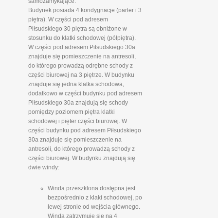
samozamykające.
Budynek posiada 4 kondygnacje (parter i 3
piętra). W części pod adresem
Piłsudskiego 30 piętra są obniżone w
stosunku do klatki schodowej (półpiętra).
W części pod adresem Piłsudskiego 30a
znajduje się pomieszczenie na antresoli,
do którego prowadzą odrębne schody z
części biurowej na 3 piętrze. W budynku
znajduje się jedna klatka schodowa,
dodatkowo w części budynku pod adresem
Piłsudskiego 30a znajdują się schody
pomiędzy poziomem piętra klatki
schodowej i pięter części biurowej. W
części budynku pod adresem Piłsudskiego
30a znajduje się pomieszczenie na
antresoli, do którego prowadzą schody z
części biurowej. W budynku znajdują się
dwie windy:
Winda przeszklona dostępna jest
bezpośrednio z klaki schodowej, po
lewej stronie od wejścia głównego.
Winda zatrzymuje się na 4