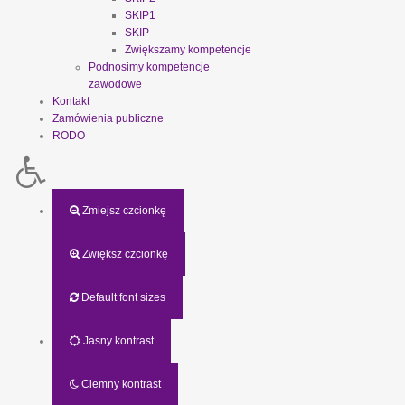
SKIP1
SKIP
Zwiększamy kompetencje
Podnosimy kompetencje
zawodowe
Kontakt
Zamówienia publiczne
RODO
Zmiejsz czcionkę
Zwiększ czcionkę
Default font sizes
Jasny kontrast
Ciemny kontrast