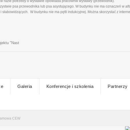
w razie potrzeby o wystawie opowiada pracownik wystawy (przewodnik).
ystwie psa przewodnika lub psa asystującego. W budynku nie ma oznaczeń w alfa
 słabowidzących. W budynku nie ma pętli indukcyjnej. Można skorzystać z intern
jektu "Nast
ze
Galeria
Konferencje i szkolenia
Partnerzy
ramowa CEW