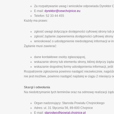
Za rozpatrywanie uwag i wniosków odpowiada Dyrektor
E-mail:
dyrektor@cewchojnice.eu
Telefon: 52 33 44 455
Każdy ma prawo:
zgłosić uwagi dotyczące dostępności cyfrowej strony lub j
zgłosić żądanie zapewnienia dostępności cyfrowej strony 
wnioskować o udostępnienie niedostępnej informacji w inn
Żądanie musi zawierać:
dane kontaktowe osoby zgłaszającej,
wskazanie strony lub elementu strony, której dotyczy żąda
wskazanie dogodnej formy udostępnienia informacji, jeśli
Rozpatrzenie zgłoszenia powinno nastąpić niezwłocznie, najpóźni
nie jest możliwe, powinno nastąpić najdalej w ciągu 2 miesięcy o
Skargi i odwołania
Na niedotrzymanie tych terminów oraz na odmowę realizacji żąd
Organ nadzorujący: Starosta Powiatu Chojnickiego
Adres: ul. 31 Stycznia 56, 89-600 Chojnice
E-mail:
starostwo@powiat.chojnice.pl