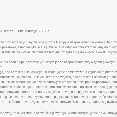
.
 Marsz. J. Piłsudskiego 30 i 30a
la odwiedzających są: wejście główne kierujące bezpośrednio na klatkę schodową
ciwpożarowe, samozamykające się. Wejścia są odpowiednio szerokie, aby do budy
szanie się na wózku. Na parterze budynku znajdują się dwa wyjścia ewakuacyjne 
 dla osób niepełnosprawnych, w tym jedno bezpośrednio przy wejściu głównym. 
ch.
ego, pod adresem Piłsudskiego 30 znajdują się pomieszczenia zajmowane przez P
inie w Chojnicach. Po lewej stronie od wejścia, pod adresem Piłsudskiego 30a,
. Z klatki schodowej do części biurowych prowadzą drzwi przeciwpożarowe, sa
 adresem Piłsudskiego 30 piętra są obniżone w stosunku do klatki schodowej (półp
tórego prowadzą odrębne schody z części biurowej na 3 piętrze. W budynku znajduj
ują się schody pomiędzy poziomem piętra klatki schodowej i pięter części biuro
li, do którego prowadzą schody z części biurowej. W budynku znajdują się dwie w
odowej, po lewej stronie od wejścia głównego. Winda zatrzymuje się na 4 kondygnac