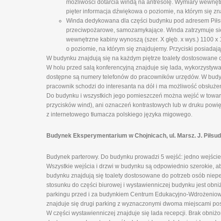
możliwości dotarcia windą na antresolę. Wymiary wewnęt
pięter informacja dźwiękowa o poziomie, na którym się zn
Winda dedykowana dla części budynku pod adresem Piłsud
przeciwpożarowe, samozamykające. Winda zatrzymuje się n
wewnętrzne kabiny wynoszą (szer. X głęb. x wys.) 1100 
o poziomie, na którym się znajdujemy. Przyciski posiadają
W budynku znajdują się na każdym piętrze toalety dostosowane 
W holu przed salą konferencyjną znajduje się lada, wykorzystyw
dostępne są numery telefonów do pracowników urzędów. W budynk
pracownik schodzi do interesanta na dół i ma możliwość obsłuże
Do budynku i wszystkich jego pomieszczeń można wejść w towarz
przycisków wind), ani oznaczeń kontrastowych lub w druku powi
z internetowego tłumacza polskiego języka migowego.
Budynek Eksperymentarium w Chojnicach, ul. Marsz. J. Piłsu
Budynek parterowy. Do budynku prowadzi 5 wejść: jedno wejście 
Wszystkie wejścia i drzwi w budynku są odpowiednio szerokie, 
budynku znajdują się toalety dostosowane do potrzeb osób niepeł
stosunku do części biurowej i wystawienniczej budynku jest obni
parkingu przed i za budynkiem Centrum Edukacyjno-Wdrożeniowe
znajduje się drugi parking z wyznaczonymi dwoma miejscami po
W części wystawienniczej znajduje się lada recepcji. Brak obniż