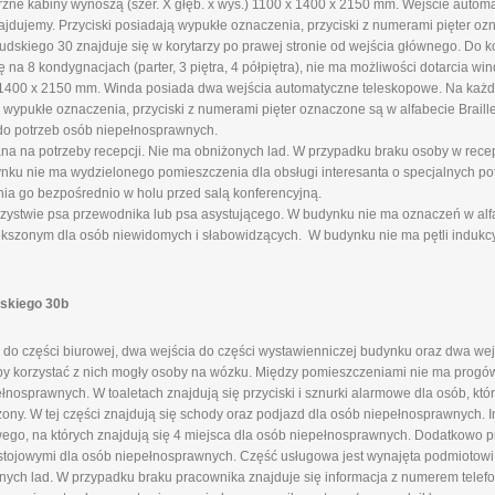
rzne kabiny wynoszą (szer. X głęb. x wys.) 1100 x 1400 x 2150 mm. Wejście auto
ajdujemy. Przyciski posiadają wypukłe oznaczenia, przyciski z numerami pięter ozn
skiego 30 znajduje się w korytarzy po prawej stronie od wejścia głównego. Do k
a 8 kondygnacjach (parter, 3 piętra, 4 półpiętra), nie ma możliwości dotarcia wi
x 1400 x 2150 mm. Winda posiada dwa wejścia automatyczne teleskopowe. Na każd
 wypukłe oznaczenia, przyciski z numerami pięter oznaczone są w alfabecie Braille
do potrzeb osób niepełnosprawnych.
ana na potrzeby recepcji. Nie ma obniżonych lad. W przypadku braku osoby w rece
u nie ma wydzielonego pomieszczenia dla obsługi interesanta o specjalnych pot
nia go bezpośrednio w holu przed salą konferencyjną.
ystwie psa przewodnika lub psa asystującego. W budynku nie ma oznaczeń w alfab
ększonym dla osób niewidomych i słabowidzących. W budynku nie ma pętli indukcy
dskiego 30b
do części biurowej, dwa wejścia do części wystawienniczej budynku oraz dwa wej
aby korzystać z nich mogły osoby na wózku. Między pomieszczeniami nie ma progów
nosprawnych. W toaletach znajdują się przyciski i sznurki alarmowe dla osób, kt
żony. W tej części znajdują się schody oraz podjazd dla osób niepełnosprawnych. 
go, na których znajdują się 4 miejsca dla osób niepełnosprawnych. Dodatkowo 
stojowymi dla osób niepełnosprawnych. Część usługowa jest wynajęta podmiotow
onych lad. W przypadku braku pracownika znajduje się informacja z numerem telefo