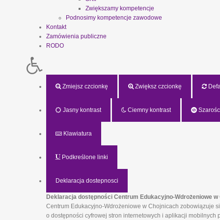
Zwiększamy kompetencje
Podnosimy kompetencje zawodowe
Kontakt
Zamówienia publiczne
RODO
Zmiejsz czcionkę
Zwiększ czcionkę
Defau
Jasny kontrast
Ciemny kontrast
Szarośc
Klawiatura
Podkreślone linki
Deklaracja dostepnosci
Deklaracja dostępności Centrum Edukacyjno-Wdrożeniowe w 
Centrum Edukacyjno-Wdrożeniowe w Chojnicach zobowiązuje się z
o dostępności cyfrowej stron internetowych i aplikacji mobilny