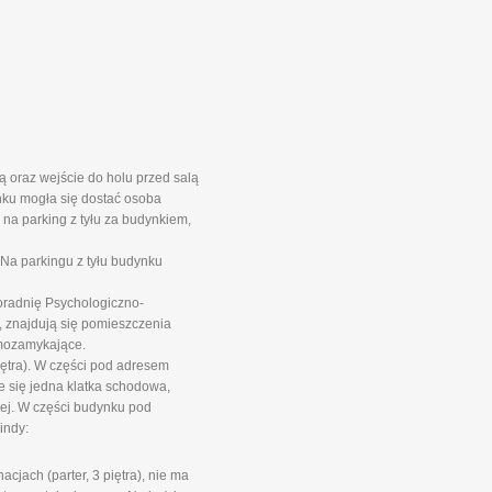
 oraz wejście do holu przed salą
nku mogła się dostać osoba
na parking z tyłu za budynkiem,
Na parkingu z tyłu budynku
oradnię Psychologiczno-
 znajdują się pomieszczenia
mozamykające.
iętra). W części pod adresem
e się jedna klatka schodowa,
wej. W części budynku pod
indy:
jach (parter, 3 piętra), nie ma