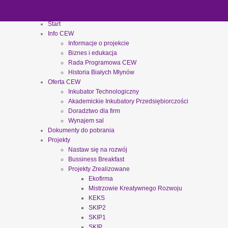
Start
Info CEW
Informacje o projekcie
Biznes i edukacja
Rada Programowa CEW
Historia Białych Młynów
Oferta CEW
Inkubator Technologiczny
Akademickie Inkubatory Przedsiębiorczości
Doradztwo dla firm
Wynajem sal
Dokumenty do pobrania
Projekty
Nastaw się na rozwój
Bussiness Breakfast
Projekty Zrealizowane
Ekofirma
Mistrzowie Kreatywnego Rozwoju
KEKS
SKIP2
SKIP1
SKIP