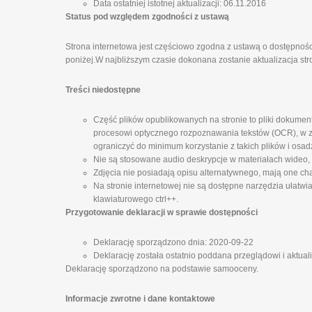
Data ostatniej istotnej aktualizacji: 06.11.2016
Status pod względem zgodności z ustawą
Strona internetowa jest częściowo zgodna z ustawą o dostępnośc
poniżej.W najbliższym czasie dokonana zostanie aktualizacja str
Treści niedostępne
Część plików opublikowanych na stronie to pliki dokumen
procesowi optycznego rozpoznawania tekstów (OCR), w zw
ograniczyć do minimum korzystanie z takich plików i osad
Nie są stosowane audio deskrypcje w materiałach wideo,
Zdjęcia nie posiadają opisu alternatywnego, mają one cha
Na stronie internetowej nie są dostępne narzędzia ułatwi
klawiaturowego ctrl++.
Przygotowanie deklaracji w sprawie dostępności
Deklarację sporządzono dnia: 2020-09-22
Deklarację została ostatnio poddana przeglądowi i aktual
Deklarację sporządzono na podstawie samooceny.
Informacje zwrotne i dane kontaktowe