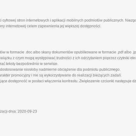
i cyfrowej stron internetowych i aplikacji mobilnych podmiotów publicznych. Niez
ony internetowej celem zapewnienia jej większej dostępności.
tów w formacie .doc albo skany dokumentów opublikowane w formacie .pdf albo .jp
iązku z czym mogą występować trudności z ich odczytaniem poprzez czytniki ekra
zać teksty bezpośrednio w serwisie.
 dostosowanie niosłoby nadmierne obciążenie dla podmiotu publicznego.
rakter promocyjny i nie są wykorzystywane do realizacji bieżących zadań.
ające dostępność w postaci włączenia kontrastu. Zwiększenie czcionki następuje d
izacji dnia: 2020-09-23