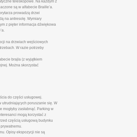
matyczne teleskopowe. Na każdym z
aczone są w alfabecie Braille’a.
orytarza prowadzą drzwi
ndą na antresolę. Wymiary
ym z pięter informacja dźwiękowa
’a.
pcji na drzwiach wejściowych
rzebach. W razie potrzeby
ecie brajla (z wyjątkiem
jnej. Można skorzystać
ścia do części usługowej.
 utrudniających poruszanie się. W
óre mogłyby zasłabnąć. Parking w
Interesanci mogą korzystać z
przed częścią usługową budynku
i prywatnemu.
nu. Opisy ekspozycji nie są