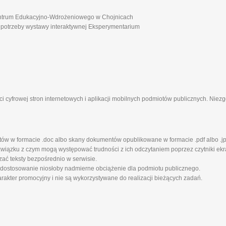
ntrum Edukacyjno-Wdrożeniowego w Chojnicach
 potrzeby wystawy interaktywnej Eksperymentarium
i cyfrowej stron internetowych i aplikacji mobilnych podmiotów publicznych. Nie
tów w formacie .doc albo skany dokumentów opublikowane w formacie .pdf albo .jp
iązku z czym mogą występować trudności z ich odczytaniem poprzez czytniki ekra
zać teksty bezpośrednio w serwisie.
 dostosowanie niosłoby nadmierne obciążenie dla podmiotu publicznego.
rakter promocyjny i nie są wykorzystywane do realizacji bieżących zadań.