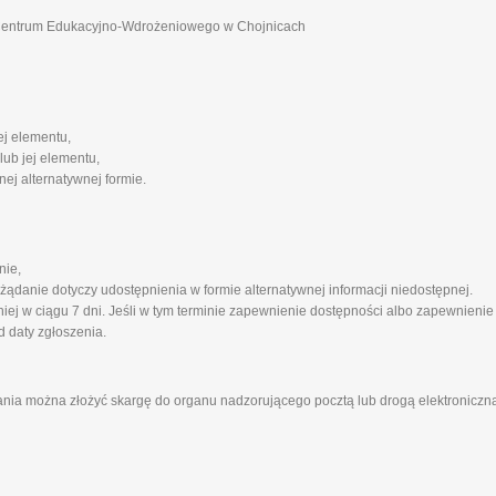
 Centrum Edukacyjno-Wdrożeniowego w Chojnicach
ej elementu,
lub jej elementu,
ej alternatywnej formie.
nie,
 żądanie dotyczy udostępnienia w formie alternatywnej informacji niedostępnej.
ej w ciągu 7 dni. Jeśli w tym terminie zapewnienie dostępności albo zapewnienie
d daty zgłoszenia.
ania można złożyć skargę do organu nadzorującego pocztą lub drogą elektroniczną