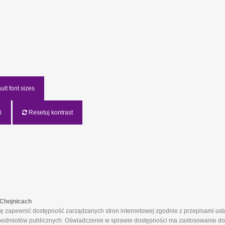
lt font sizes
i
Resetuj kontrast
Chojnicach
apewnić dostępność zarządzanych stron internetowej zgodnie z przepisami ustaw
ch podmiotów publicznych. Oświadczenie w sprawie dostępności ma zastosowanie do 