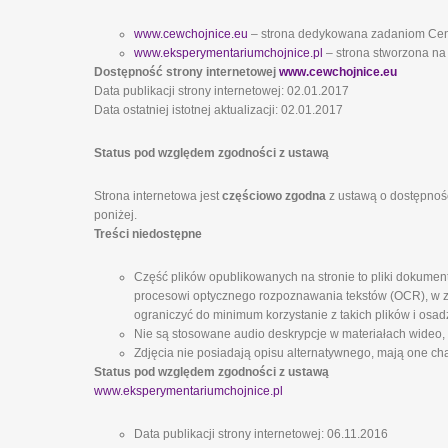
www.cewchojnice.eu
– strona dedykowana zadaniom Ce
www.eksperymentariumchojnice.pl
– strona stworzona na
Dostępność strony internetowej
www.cewchojnice.eu
Data publikacji strony internetowej: 02.01.2017
Data ostatniej istotnej aktualizacji: 02.01.2017
Status pod względem zgodności z ustawą
Strona internetowa jest
częściowo zgodna
z ustawą o dostępnośc
poniżej.
Treści niedostępne
Część plików opublikowanych na stronie to pliki dokumen
procesowi optycznego rozpoznawania tekstów (OCR), w zw
ograniczyć do minimum korzystanie z takich plików i osad
Nie są stosowane audio deskrypcje w materiałach wideo,
Zdjęcia nie posiadają opisu alternatywnego, mają one cha
Status pod względem zgodności z ustawą
www.eksperymentariumchojnice.pl
Data publikacji strony internetowej: 06.11.2016