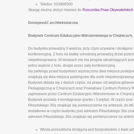
Telefon: 523966500
Skargę można złożyć również do
Rzecznika Praw Obywatelskich
Dostępność architektoniczna
Budynek Centrum Edukacyjno-Wdrożeniowego w Chojnicach, ul.
Do budynku prowadzą 3 wejścia, przy czym używane i dostępne d
konferencyjną. Z holu na klatkę schodową prowadzą drzwi prze
niepełnosprawna. W drzwiach nie ma progów utrudniających poru
jedno wyjście z holu, drugie przez salę konferencyjną.
Na parkingu przed budynkiem wyznaczono dwa miejsca postojowe
znajdują się dwa miejsca parkingowe dla osób niepełnosprawny
Budynek składa się z dwóch części, na prawo od wejścia główn
Pedagogiczną w Chojnicach oraz Powiatowe Centrum Pomocy Rodz
zajmowane przez Centrum Edukacyjno-Wdrożeniowe w Chojnicach
Budynek posiada 4 kondygnacje (parter i 3 piętra). W części pod
Piłsudskiego 30a znajduje się pomieszczenie na antresoli, do k
dodatkowo w części budynku pod adresem Piłsudskiego 30a znajd
adresem Piłsudskiego 30a znajduje się pomieszczenie na antreso
Winda przeszklona dostępna jest bezpośrednio z klaki sch