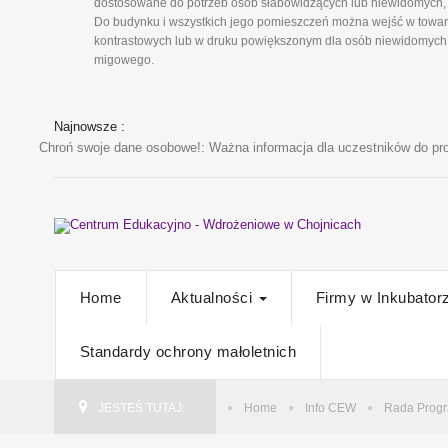
dostosowane do potrzeb osób słabowidzących lub niewidomych, 
Do budynku i wszystkich jego pomieszczeń można wejść w towarz
kontrastowych lub w druku powiększonym dla osób niewidomych i
migowego.
Najnowsze :
Chroń swoje dane osobowe!
: Ważna informacja dla uczestników do pro
Home
Aktualności
Firmy w Inkubator
Standardy ochrony małoletnich
JESTEŚ TUTAJ:
Home
Info CEW
Rada Prog