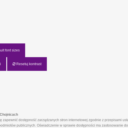
lt font sizes
i
Resetuj kontrast
Chojnicach
apewnić dostępność zarządzanych stron internetowej zgodnie z przepisami ustaw
ch podmiotów publicznych. Oświadczenie w sprawie dostępności ma zastosowanie do 