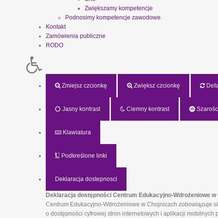
Zwiększamy kompetencje
Podnosimy kompetencje zawodowe
Kontakt
Zamówienia publiczne
RODO
Zmiejsz czcionkę
Zwiększ czcionkę
Defau
Jasny kontrast
Ciemny kontrast
Szarośc
Klawiatura
Podkreślone linki
Deklaracja dostepnosci
Deklaracja dostępności Centrum Edukacyjno-Wdrożeniowe w 
Centrum Edukacyjno-Wdrożeniowe w Chojnicach zobowiązuje się z
o dostępności cyfrowej stron internetowych i aplikacji mobilny