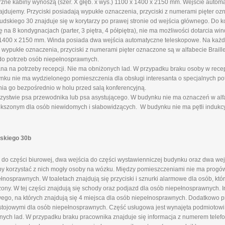
rzne kabiny wynoszą (szer. X głęb. x wys.) 1100 x 1400 x 2150 mm. Wejście auto
ajdujemy. Przyciski posiadają wypukłe oznaczenia, przyciski z numerami pięter ozn
skiego 30 znajduje się w korytarzy po prawej stronie od wejścia głównego. Do k
a 8 kondygnacjach (parter, 3 piętra, 4 półpiętra), nie ma możliwości dotarcia wi
x 1400 x 2150 mm. Winda posiada dwa wejścia automatyczne teleskopowe. Na każd
 wypukłe oznaczenia, przyciski z numerami pięter oznaczone są w alfabecie Braille
do potrzeb osób niepełnosprawnych.
ana na potrzeby recepcji. Nie ma obniżonych lad. W przypadku braku osoby w rece
u nie ma wydzielonego pomieszczenia dla obsługi interesanta o specjalnych pot
nia go bezpośrednio w holu przed salą konferencyjną.
ystwie psa przewodnika lub psa asystującego. W budynku nie ma oznaczeń w alfab
ększonym dla osób niewidomych i słabowidzących. W budynku nie ma pętli indukcy
dskiego 30b
do części biurowej, dwa wejścia do części wystawienniczej budynku oraz dwa wej
aby korzystać z nich mogły osoby na wózku. Między pomieszczeniami nie ma progów
nosprawnych. W toaletach znajdują się przyciski i sznurki alarmowe dla osób, kt
żony. W tej części znajdują się schody oraz podjazd dla osób niepełnosprawnych. 
go, na których znajdują się 4 miejsca dla osób niepełnosprawnych. Dodatkowo 
stojowymi dla osób niepełnosprawnych. Część usługowa jest wynajęta podmiotow
onych lad. W przypadku braku pracownika znajduje się informacja z numerem telefo