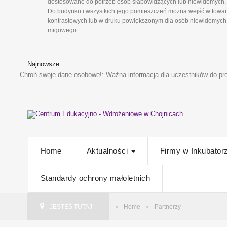
dostosowane do potrzeb osób słabowidzących lub niewidomych, 
Do budynku i wszystkich jego pomieszczeń można wejść w towarz
kontrastowych lub w druku powiększonym dla osób niewidomych i
migowego.
Najnowsze :
Chroń swoje dane osobowe!
: Ważna informacja dla uczestników do pro
Home
Aktualności
Firmy w Inkubator
Standardy ochrony małoletnich
JESTEŚ TUTAJ:
Home
Partnerzy