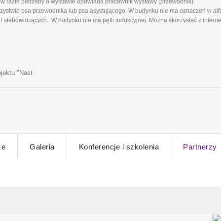
w razie potrzeby o wystawie opowiada pracownik wystawy (przewodnik).
ystwie psa przewodnika lub psa asystującego. W budynku nie ma oznaczeń w alfa
 słabowidzących. W budynku nie ma pętli indukcyjnej. Można skorzystać z intern
jektu "Nast
ze
Galeria
Konferencje i szkolenia
Partnerzy