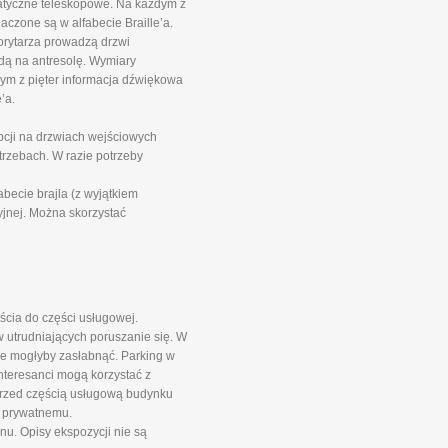
matyczne teleskopowe. Na każdym z
aczone są w alfabecie Braille’a.
orytarza prowadzą drzwi
ndą na antresolę. Wymiary
ym z pięter informacja dźwiękowa
’a.
pcji na drzwiach wejściowych
rzebach. W razie potrzeby
ecie brajla (z wyjątkiem
jnej. Można skorzystać
ścia do części usługowej.
 utrudniających poruszanie się. W
óre mogłyby zasłabnąć. Parking w
Interesanci mogą korzystać z
przed częścią usługową budynku
i prywatnemu.
nu. Opisy ekspozycji nie są