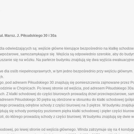
.
 Marsz. J. Piłsudskiego 30 i 30a
la odwiedzających są: wejście główne kierujące bezpośrednio na klatkę schodową
ciwpożarowe, samozamykające się. Wejścia są odpowiednio szerokie, aby do budy
szanie się na wózku. Na parterze budynku znajdują się dwa wyjścia ewakuacyjne 
 dla osób niepełnosprawnych, w tym jedno bezpośrednio przy wejściu głównym. 
ch.
ego, pod adresem Piłsudskiego 30 znajdują się pomieszczenia zajmowane przez P
inie w Chojnicach. Po lewej stronie od wejścia, pod adresem Piłsudskiego 30a,
. Z klatki schodowej do części biurowych prowadzą drzwi przeciwpożarowe, sa
 adresem Piłsudskiego 30 piętra są obniżone w stosunku do klatki schodowej (półp
tórego prowadzą odrębne schody z części biurowej na 3 piętrze. W budynku znajduj
ują się schody pomiędzy poziomem piętra klatki schodowej i pięter części biuro
li, do którego prowadzą schody z części biurowej. W budynku znajdują się dwie w
odowej, po lewej stronie od wejścia głównego. Winda zatrzymuje się na 4 kondygnac