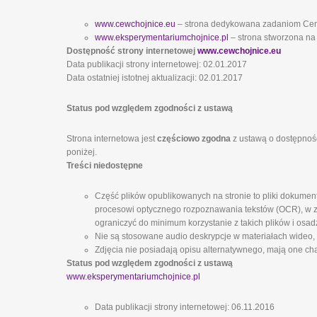
www.cewchojnice.eu
– strona dedykowana zadaniom Ce
www.eksperymentariumchojnice.pl
– strona stworzona na
Dostępność strony internetowej
www.cewchojnice.eu
Data publikacji strony internetowej: 02.01.2017
Data ostatniej istotnej aktualizacji: 02.01.2017
Status pod względem zgodności z ustawą
Strona internetowa jest
częściowo zgodna
z ustawą o dostępnośc
poniżej.
Treści niedostępne
Część plików opublikowanych na stronie to pliki dokumen
procesowi optycznego rozpoznawania tekstów (OCR), w zw
ograniczyć do minimum korzystanie z takich plików i osad
Nie są stosowane audio deskrypcje w materiałach wideo,
Zdjęcia nie posiadają opisu alternatywnego, mają one cha
Status pod względem zgodności z ustawą
www.eksperymentariumchojnice.pl
Data publikacji strony internetowej: 06.11.2016