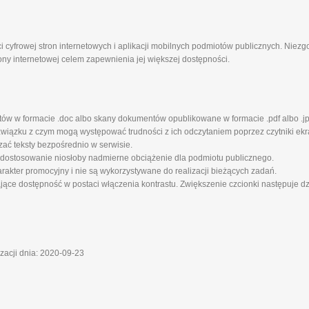
i cyfrowej stron internetowych i aplikacji mobilnych podmiotów publicznych. Niez
ony internetowej celem zapewnienia jej większej dostępności.
tów w formacie .doc albo skany dokumentów opublikowane w formacie .pdf albo .jp
iązku z czym mogą występować trudności z ich odczytaniem poprzez czytniki ekra
zać teksty bezpośrednio w serwisie.
 dostosowanie niosłoby nadmierne obciążenie dla podmiotu publicznego.
rakter promocyjny i nie są wykorzystywane do realizacji bieżących zadań.
ające dostępność w postaci włączenia kontrastu. Zwiększenie czcionki następuje d
izacji dnia: 2020-09-23