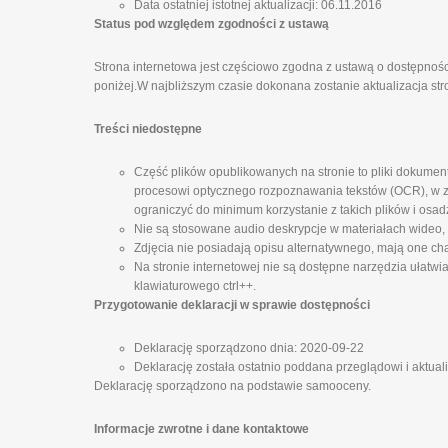
Data ostatniej istotnej aktualizacji: 06.11.2016
Status pod względem zgodności z ustawą
Strona internetowa jest częściowo zgodna z ustawą o dostępnośc
poniżej.W najbliższym czasie dokonana zostanie aktualizacja str
Treści niedostępne
Część plików opublikowanych na stronie to pliki dokumen
procesowi optycznego rozpoznawania tekstów (OCR), w zw
ograniczyć do minimum korzystanie z takich plików i osad
Nie są stosowane audio deskrypcje w materiałach wideo,
Zdjęcia nie posiadają opisu alternatywnego, mają one cha
Na stronie internetowej nie są dostępne narzędzia ułatwi
klawiaturowego ctrl++.
Przygotowanie deklaracji w sprawie dostępności
Deklarację sporządzono dnia: 2020-09-22
Deklarację została ostatnio poddana przeglądowi i aktual
Deklarację sporządzono na podstawie samooceny.
Informacje zwrotne i dane kontaktowe