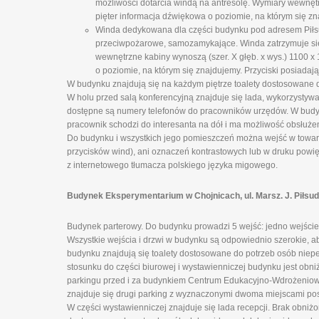
możliwości dotarcia windą na antresolę. Wymiary wewnęt
pięter informacja dźwiękowa o poziomie, na którym się zn
Winda dedykowana dla części budynku pod adresem Piłsud
przeciwpożarowe, samozamykające. Winda zatrzymuje się n
wewnętrzne kabiny wynoszą (szer. X głęb. x wys.) 1100 
o poziomie, na którym się znajdujemy. Przyciski posiadają
W budynku znajdują się na każdym piętrze toalety dostosowane 
W holu przed salą konferencyjną znajduje się lada, wykorzystyw
dostępne są numery telefonów do pracowników urzędów. W budynk
pracownik schodzi do interesanta na dół i ma możliwość obsłuże
Do budynku i wszystkich jego pomieszczeń można wejść w towarz
przycisków wind), ani oznaczeń kontrastowych lub w druku powi
z internetowego tłumacza polskiego języka migowego.
Budynek Eksperymentarium w Chojnicach, ul. Marsz. J. Piłsu
Budynek parterowy. Do budynku prowadzi 5 wejść: jedno wejście 
Wszystkie wejścia i drzwi w budynku są odpowiednio szerokie, 
budynku znajdują się toalety dostosowane do potrzeb osób niepeł
stosunku do części biurowej i wystawienniczej budynku jest obni
parkingu przed i za budynkiem Centrum Edukacyjno-Wdrożeniowe
znajduje się drugi parking z wyznaczonymi dwoma miejscami po
W części wystawienniczej znajduje się lada recepcji. Brak obniż