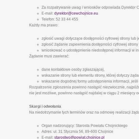
Za rozpatrywanie uwag i wniosków odpowiada Dyrektor
E-mail:
dyrektor@cewchojnice.eu
Telefon: 52 33 44 455
Każdy ma prawo:
zgłosić uwagi dotyczące dostępności cyfrowej strony lub j
zgłosić żądanie zapewnienia dostępności cyfrowej strony 
wnioskować o udostępnienie niedostępnej informacji w inn
Żądanie musi zawierać:
dane kontaktowe osoby zgłaszającej,
wskazanie strony lub elementu strony, której dotyczy żąda
wskazanie dogodnej formy udostępnienia informacji, jeśli
Rozpatrzenie zgłoszenia powinno nastąpić niezwłocznie, najpóźni
nie jest możliwe, powinno nastąpić najdalej w ciągu 2 miesięcy o
Skargi i odwołania
Na niedotrzymanie tych terminów oraz na odmowę realizacji żąd
Organ nadzorujący: Starosta Powiatu Chojnickiego
Adres: ul. 31 Stycznia 56, 89-600 Chojnice
E-mail:
starostwo@powiat.chojnice.pl