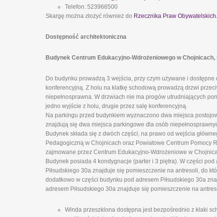
Telefon: 523966500
Skargę można złożyć również do
Rzecznika Praw Obywatelskich
Dostępność architektoniczna
Budynek Centrum Edukacyjno-Wdrożeniowego w Chojnicach, ul.
Do budynku prowadzą 3 wejścia, przy czym używane i dostępne d
konferencyjną. Z holu na klatkę schodową prowadzą drzwi prze
niepełnosprawna. W drzwiach nie ma progów utrudniających poru
jedno wyjście z holu, drugie przez salę konferencyjną.
Na parkingu przed budynkiem wyznaczono dwa miejsca postojowe
znajdują się dwa miejsca parkingowe dla osób niepełnosprawny
Budynek składa się z dwóch części, na prawo od wejścia główn
Pedagogiczną w Chojnicach oraz Powiatowe Centrum Pomocy Rodz
zajmowane przez Centrum Edukacyjno-Wdrożeniowe w Chojnicach
Budynek posiada 4 kondygnacje (parter i 3 piętra). W części pod
Piłsudskiego 30a znajduje się pomieszczenie na antresoli, do k
dodatkowo w części budynku pod adresem Piłsudskiego 30a znajd
adresem Piłsudskiego 30a znajduje się pomieszczenie na antreso
Winda przeszklona dostępna jest bezpośrednio z klaki sch