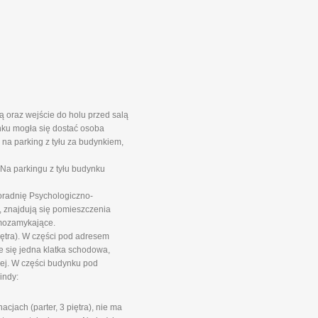
 oraz wejście do holu przed salą
nku mogła się dostać osoba
na parking z tyłu za budynkiem,
Na parkingu z tyłu budynku
oradnię Psychologiczno-
 znajdują się pomieszczenia
mozamykające.
iętra). W części pod adresem
e się jedna klatka schodowa,
wej. W części budynku pod
indy:
jach (parter, 3 piętra), nie ma