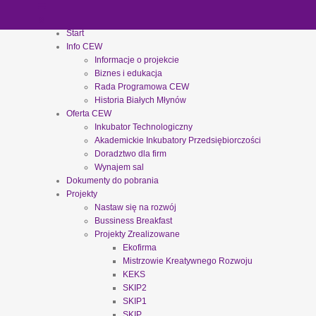
Start
Info CEW
Informacje o projekcie
Biznes i edukacja
Rada Programowa CEW
Historia Białych Młynów
Oferta CEW
Inkubator Technologiczny
Akademickie Inkubatory Przedsiębiorczości
Doradztwo dla firm
Wynajem sal
Dokumenty do pobrania
Projekty
Nastaw się na rozwój
Bussiness Breakfast
Projekty Zrealizowane
Ekofirma
Mistrzowie Kreatywnego Rozwoju
KEKS
SKIP2
SKIP1
SKIP