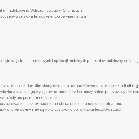
ntrum Edukacyjno-Wdrożeniowego w Chojnicach
 potrzeby wystawy interaktywnej Eksperymentarium
i cyfrowej stron internetowych i aplikacji mobilnych podmiotów publicznych. Nie
tów w formacie .doc albo skany dokumentów opublikowane w formacie .pdf albo .jp
iązku z czym mogą występować trudności z ich odczytaniem poprzez czytniki ekra
zać teksty bezpośrednio w serwisie.
 dostosowanie niosłoby nadmierne obciążenie dla podmiotu publicznego.
rakter promocyjny i nie są wykorzystywane do realizacji bieżących zadań.