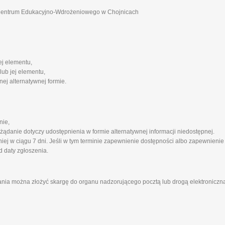
 Centrum Edukacyjno-Wdrożeniowego w Chojnicach
ej elementu,
lub jej elementu,
ej alternatywnej formie.
nie,
 żądanie dotyczy udostępnienia w formie alternatywnej informacji niedostępnej.
ej w ciągu 7 dni. Jeśli w tym terminie zapewnienie dostępności albo zapewnienie
d daty zgłoszenia.
ania można złożyć skargę do organu nadzorującego pocztą lub drogą elektroniczną