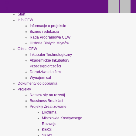
Start
Info CEW
Informacje o projekcie
Biznes i edukacja
Rada Programowa CEW
Historia Białych Młynów
Oferta CEW
Inkubator Technologiczny
Akademickie Inkubatory
Przedsiębiorczości
Doradztwo dla firm
Wynajem sal
Dokumenty do pobrania
Projekty
Nastaw się na rozwój
Bussiness Breakfast
Projekty Zrealizowane
Ekofirma
Mistrzowie Kreatywnego
Rozwoju
KEKS
SKIP2