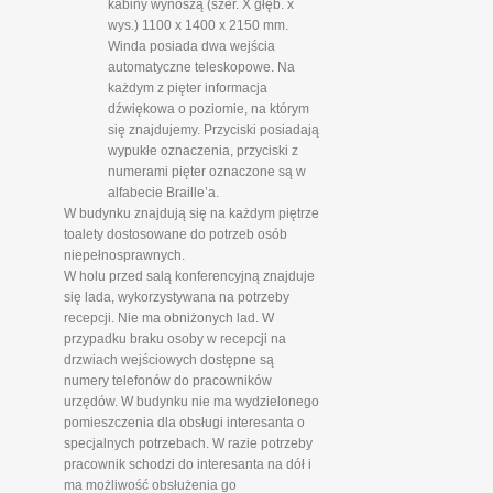
kabiny wynoszą (szer. X głęb. x
wys.) 1100 x 1400 x 2150 mm.
Winda posiada dwa wejścia
automatyczne teleskopowe. Na
każdym z pięter informacja
dźwiękowa o poziomie, na którym
się znajdujemy. Przyciski posiadają
wypukłe oznaczenia, przyciski z
numerami pięter oznaczone są w
alfabecie Braille’a.
W budynku znajdują się na każdym piętrze
toalety dostosowane do potrzeb osób
niepełnosprawnych.
W holu przed salą konferencyjną znajduje
się lada, wykorzystywana na potrzeby
recepcji. Nie ma obniżonych lad. W
przypadku braku osoby w recepcji na
drzwiach wejściowych dostępne są
numery telefonów do pracowników
urzędów. W budynku nie ma wydzielonego
pomieszczenia dla obsługi interesanta o
specjalnych potrzebach. W razie potrzeby
pracownik schodzi do interesanta na dół i
ma możliwość obsłużenia go