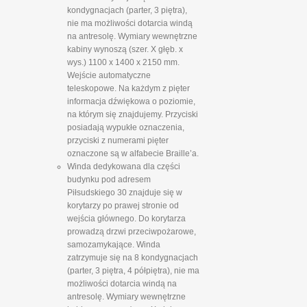
kondygnacjach (parter, 3 piętra),
nie ma możliwości dotarcia windą
na antresolę. Wymiary wewnętrzne
kabiny wynoszą (szer. X głęb. x
wys.) 1100 x 1400 x 2150 mm.
Wejście automatyczne
teleskopowe. Na każdym z pięter
informacja dźwiękowa o poziomie,
na którym się znajdujemy. Przyciski
posiadają wypukłe oznaczenia,
przyciski z numerami pięter
oznaczone są w alfabecie Braille’a.
Winda dedykowana dla części
budynku pod adresem
Piłsudskiego 30 znajduje się w
korytarzy po prawej stronie od
wejścia głównego. Do korytarza
prowadzą drzwi przeciwpożarowe,
samozamykające. Winda
zatrzymuje się na 8 kondygnacjach
(parter, 3 piętra, 4 półpiętra), nie ma
możliwości dotarcia windą na
antresolę. Wymiary wewnętrzne