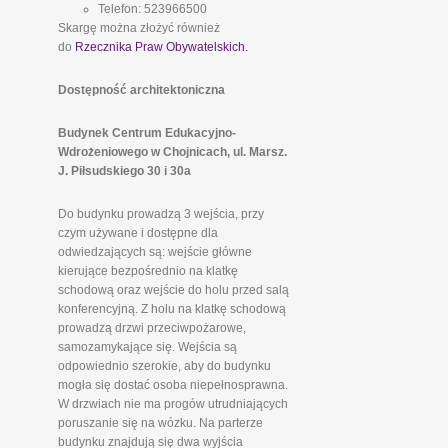
Telefon: 523966500
Skargę można złożyć również
do
Rzecznika Praw Obywatelskich.
Dostępność architektoniczna
Budynek Centrum Edukacyjno-
Wdrożeniowego w Chojnicach, ul. Marsz.
J. Piłsudskiego 30 i 30a
Do budynku prowadzą 3 wejścia, przy
czym używane i dostępne dla
odwiedzających są: wejście główne
kierujące bezpośrednio na klatkę
schodową oraz wejście do holu przed salą
konferencyjną. Z holu na klatkę schodową
prowadzą drzwi przeciwpożarowe,
samozamykające się. Wejścia są
odpowiednio szerokie, aby do budynku
mogła się dostać osoba niepełnosprawna.
W drzwiach nie ma progów utrudniających
poruszanie się na wózku. Na parterze
budynku znajdują się dwa wyjścia