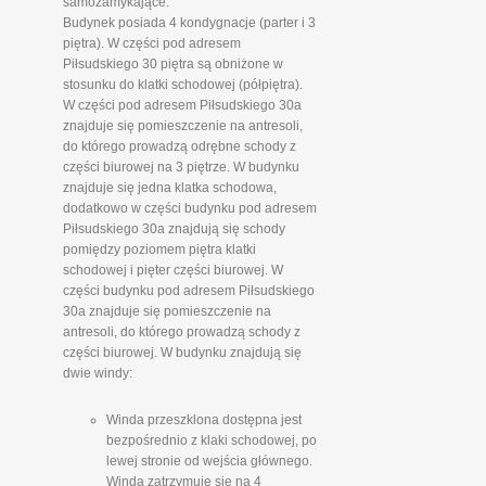
samozamykające.
Budynek posiada 4 kondygnacje (parter i 3
piętra). W części pod adresem
Piłsudskiego 30 piętra są obniżone w
stosunku do klatki schodowej (półpiętra).
W części pod adresem Piłsudskiego 30a
znajduje się pomieszczenie na antresoli,
do którego prowadzą odrębne schody z
części biurowej na 3 piętrze. W budynku
znajduje się jedna klatka schodowa,
dodatkowo w części budynku pod adresem
Piłsudskiego 30a znajdują się schody
pomiędzy poziomem piętra klatki
schodowej i pięter części biurowej. W
części budynku pod adresem Piłsudskiego
30a znajduje się pomieszczenie na
antresoli, do którego prowadzą schody z
części biurowej. W budynku znajdują się
dwie windy:
Winda przeszklona dostępna jest
bezpośrednio z klaki schodowej, po
lewej stronie od wejścia głównego.
Winda zatrzymuje się na 4