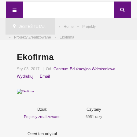
JESTEŚ TUTAJ:
Home
Projekty
Projekty Zrealizowane
Ekofirma
Ekofirma
Sty 03, 2017
Od
Centrum Edukacyjno Wdrożeniowe
Wydrukuj
Email
Dział:
Czytany
Projekty zrealizowane
6951 razy
Oceń ten artykuł