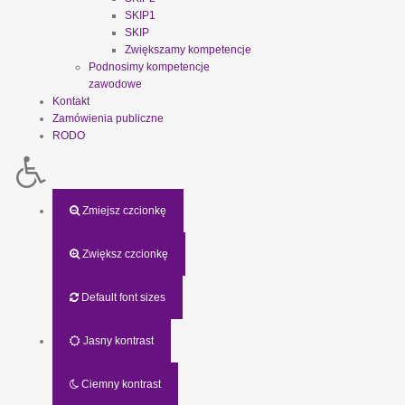
SKIP1
SKIP
Zwiększamy kompetencje
Podnosimy kompetencje
zawodowe
Kontakt
Zamówienia publiczne
RODO
Zmiejsz czcionkę
Zwiększ czcionkę
Default font sizes
Jasny kontrast
Ciemny kontrast