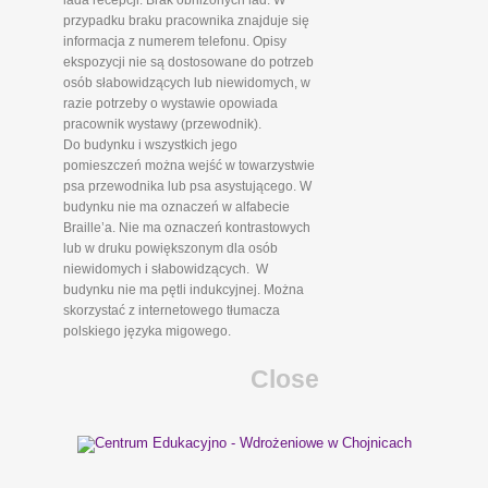
lada recepcji. Brak obniżonych lad. W
przypadku braku pracownika znajduje się
informacja z numerem telefonu. Opisy
ekspozycji nie są dostosowane do potrzeb
osób słabowidzących lub niewidomych, w
razie potrzeby o wystawie opowiada
pracownik wystawy (przewodnik).
Do budynku i wszystkich jego
pomieszczeń można wejść w towarzystwie
psa przewodnika lub psa asystującego. W
budynku nie ma oznaczeń w alfabecie
Braille’a. Nie ma oznaczeń kontrastowych
lub w druku powiększonym dla osób
niewidomych i słabowidzących. W
budynku nie ma pętli indukcyjnej. Można
skorzystać z internetowego tłumacza
polskiego języka migowego.
Close