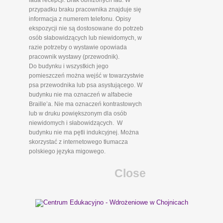
lada recepcji. Brak obniżonych lad. W
przypadku braku pracownika znajduje się
informacja z numerem telefonu. Opisy
ekspozycji nie są dostosowane do potrzeb
osób słabowidzących lub niewidomych, w
razie potrzeby o wystawie opowiada
pracownik wystawy (przewodnik).
Do budynku i wszystkich jego
pomieszczeń można wejść w towarzystwie
psa przewodnika lub psa asystującego. W
budynku nie ma oznaczeń w alfabecie
Braille’a. Nie ma oznaczeń kontrastowych
lub w druku powiększonym dla osób
niewidomych i słabowidzących. W
budynku nie ma pętli indukcyjnej. Można
skorzystać z internetowego tłumacza
polskiego języka migowego.
Close