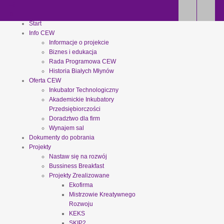
Start
Info CEW
Informacje o projekcie
Biznes i edukacja
Rada Programowa CEW
Historia Białych Młynów
Oferta CEW
Inkubator Technologiczny
Akademickie Inkubatory
Przedsiębiorczości
Doradztwo dla firm
Wynajem sal
Dokumenty do pobrania
Projekty
Nastaw się na rozwój
Bussiness Breakfast
Projekty Zrealizowane
Ekofirma
Mistrzowie Kreatywnego
Rozwoju
KEKS
SKIP2