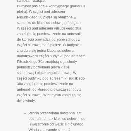
samozamykające.
Budynek posiada 4 kondygnacje (parter i 3
piętra). W części pod adresem
Piłsudskiego 30 piętra są obniżone w
stosunku do klatki schodowej (półpiętra).
W części pod adresem Piłsudskiego 30a
znajduje się pomieszczenie na antresoli,
do którego prowadzą odrębne schody z
części biurowej na 3 piętrze. W budynku
znajduje się jedna klatka schodowa,
dodatkowo w części budynku pod adresem
Piłsudskiego 30a znajdują się schody
pomiędzy poziomem piętra klatki
schodowej i pięter części biurowej. W
części budynku pod adresem Piłsudskiego
30a znajduje się pomieszczenie na
antresoli, do którego prowadzą schody z
części biurowej. W budynku znajdują się
dwie windy:
Winda przeszklona dostępna jest
bezpośrednio z klaki schodowej, po
lewej stronie od wejścia głównego.
Winda zatrzymuje się na 4