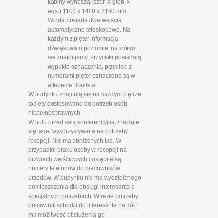
kabiny wynoszą (szer. X głęb. x
wys.) 1100 x 1400 x 2150 mm.
Winda posiada dwa wejścia
automatyczne teleskopowe. Na
każdym z pięter informacja
dźwiękowa o poziomie, na którym
się znajdujemy. Przyciski posiadają
wypukłe oznaczenia, przyciski z
numerami pięter oznaczone są w
alfabecie Braille’a.
W budynku znajdują się na każdym piętrze
toalety dostosowane do potrzeb osób
niepełnosprawnych.
W holu przed salą konferencyjną znajduje
się lada, wykorzystywana na potrzeby
recepcji. Nie ma obniżonych lad. W
przypadku braku osoby w recepcji na
drzwiach wejściowych dostępne są
numery telefonów do pracowników
urzędów. W budynku nie ma wydzielonego
pomieszczenia dla obsługi interesanta o
specjalnych potrzebach. W razie potrzeby
pracownik schodzi do interesanta na dół i
ma możliwość obsłużenia go