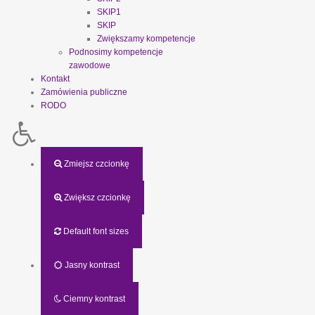
SKIP1
SKIP
Zwiększamy kompetencje
Podnosimy kompetencje
zawodowe
Kontakt
Zamówienia publiczne
RODO
Zmiejsz czcionkę
Zwiększ czcionkę
Default font sizes
Jasny kontrast
Ciemny kontrast