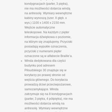
kondygnacjach (parter, 3 piętra),
nie ma możliwości dotarcia windą
na antresolę. Wymiary wewnętrzne
kabiny wynoszą (szer. X głęb. x
wys.) 1100 x 1400 x 2150 mm.
Wejście automatyczne
teleskopowe. Na każdym z pięter
informacja dźwiękowa o poziomie,
na którym się znajdujemy. Przyciski
posiadają wypukłe oznaczenia,
przyciski z numerami pięter
oznaczone są w alfabecie Braille’a.
Winda dedykowana dla części
budynku pod adresem
Piłsudskiego 30 znajduje się w
korytarzy po prawej stronie od
wejścia głównego. Do korytarza
prowadzą drzwi przeciwpożarowe,
samozamykające. Winda
zatrzymuje się na 8 kondygnacjach
(parter, 3 piętra, 4 półpiętra), nie ma
możliwości dotarcia windą na
antresolę. Wymiary wewnętrzne