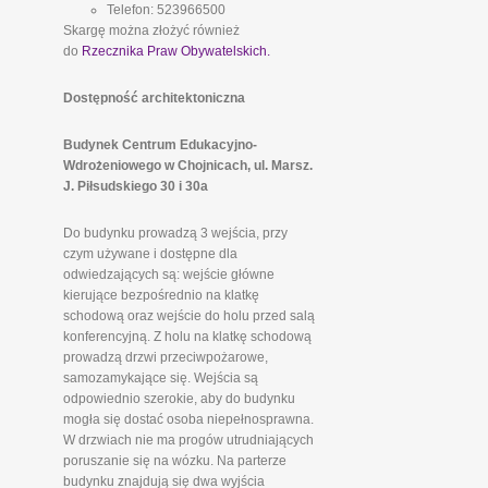
Telefon: 523966500
Skargę można złożyć również
do
Rzecznika Praw Obywatelskich.
Dostępność architektoniczna
Budynek Centrum Edukacyjno-
Wdrożeniowego w Chojnicach, ul. Marsz.
J. Piłsudskiego 30 i 30a
Do budynku prowadzą 3 wejścia, przy
czym używane i dostępne dla
odwiedzających są: wejście główne
kierujące bezpośrednio na klatkę
schodową oraz wejście do holu przed salą
konferencyjną. Z holu na klatkę schodową
prowadzą drzwi przeciwpożarowe,
samozamykające się. Wejścia są
odpowiednio szerokie, aby do budynku
mogła się dostać osoba niepełnosprawna.
W drzwiach nie ma progów utrudniających
poruszanie się na wózku. Na parterze
budynku znajdują się dwa wyjścia