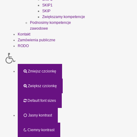
SKIP1
SKIP
Zwiększamy kompetencje
Podnosimy kompetencje
zawodowe
Kontakt
Zamówienia publiczne
RODO
Zmiejsz czcionkę
Zwiększ czcionkę
Default font sizes
Jasny kontrast
Ciemny kontrast