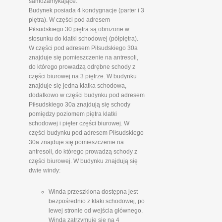
samozamykające.
Budynek posiada 4 kondygnacje (parter i 3
piętra). W części pod adresem
Piłsudskiego 30 piętra są obniżone w
stosunku do klatki schodowej (półpiętra).
W części pod adresem Piłsudskiego 30a
znajduje się pomieszczenie na antresoli,
do którego prowadzą odrębne schody z
części biurowej na 3 piętrze. W budynku
znajduje się jedna klatka schodowa,
dodatkowo w części budynku pod adresem
Piłsudskiego 30a znajdują się schody
pomiędzy poziomem piętra klatki
schodowej i pięter części biurowej. W
części budynku pod adresem Piłsudskiego
30a znajduje się pomieszczenie na
antresoli, do którego prowadzą schody z
części biurowej. W budynku znajdują się
dwie windy:
Winda przeszklona dostępna jest
bezpośrednio z klaki schodowej, po
lewej stronie od wejścia głównego.
Winda zatrzymuje się na 4