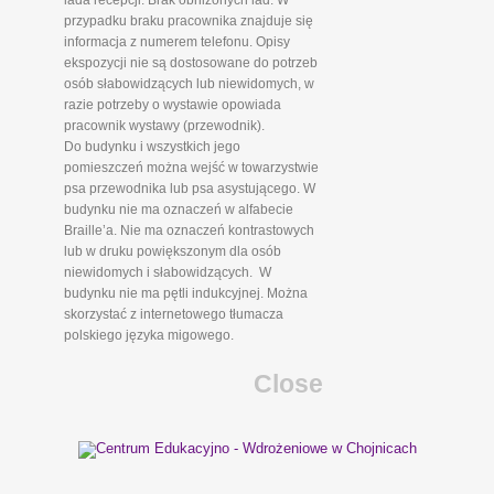
lada recepcji. Brak obniżonych lad. W
przypadku braku pracownika znajduje się
informacja z numerem telefonu. Opisy
ekspozycji nie są dostosowane do potrzeb
osób słabowidzących lub niewidomych, w
razie potrzeby o wystawie opowiada
pracownik wystawy (przewodnik).
Do budynku i wszystkich jego
pomieszczeń można wejść w towarzystwie
psa przewodnika lub psa asystującego. W
budynku nie ma oznaczeń w alfabecie
Braille’a. Nie ma oznaczeń kontrastowych
lub w druku powiększonym dla osób
niewidomych i słabowidzących. W
budynku nie ma pętli indukcyjnej. Można
skorzystać z internetowego tłumacza
polskiego języka migowego.
Close