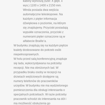
kabiny wynoszą (szer. X głęb. x
wys.) 1100 x 1400 x 2150 mm.
Winda posiada dwa wejścia
automatyczne teleskopowe. Na
każdym z pięter informacja
dźwiękowa o poziomie, na którym
się znajdujemy. Przyciski posiadają
wypukłe oznaczenia, przyciski z
numerami pięter oznaczone są w
alfabecie Braille’a.
W budynku znajdują się na każdym piętrze
toalety dostosowane do potrzeb osób
niepełnosprawnych.
W holu przed salą konferencyjną znajduje
się lada, wykorzystywana na potrzeby
recepcji. Nie ma obniżonych lad. W
przypadku braku osoby w recepcji na
drzwiach wejściowych dostępne są
numery telefonów do pracowników
urzędów. W budynku nie ma wydzielonego
pomieszczenia dla obsługi interesanta o
specjalnych potrzebach. W razie potrzeby
pracownik schodzi do interesanta na dół i
ma możliwość obsłużenia go