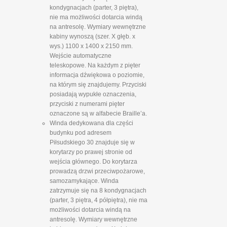
kondygnacjach (parter, 3 piętra),
nie ma możliwości dotarcia windą
na antresolę. Wymiary wewnętrzne
kabiny wynoszą (szer. X głęb. x
wys.) 1100 x 1400 x 2150 mm.
Wejście automatyczne
teleskopowe. Na każdym z pięter
informacja dźwiękowa o poziomie,
na którym się znajdujemy. Przyciski
posiadają wypukłe oznaczenia,
przyciski z numerami pięter
oznaczone są w alfabecie Braille’a.
Winda dedykowana dla części
budynku pod adresem
Piłsudskiego 30 znajduje się w
korytarzy po prawej stronie od
wejścia głównego. Do korytarza
prowadzą drzwi przeciwpożarowe,
samozamykające. Winda
zatrzymuje się na 8 kondygnacjach
(parter, 3 piętra, 4 półpiętra), nie ma
możliwości dotarcia windą na
antresolę. Wymiary wewnętrzne