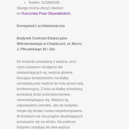
Telefon: 523966500
Skargę można złożyć również
do
Rzecznika Praw Obywatelskich.
Dostępność architektoniczna
Budynek Centrum Edukacyjno-
Wdrożeniowego w Chojnicach, ul. Marsz.
J. Piłsudskiego 30 i 30a
Do budynku prowadzą 3 wejścia, przy
czym używane i dostępne dla
odwiedzających są: wejście główne
kierujące bezpośrednio na klatkę
schodową oraz wejście do holu przed salą
konferencyjną. Z holu na klatkę schodową
prowadzą drzwi przeciwpożarowe,
samozamykające się. Wejścia są
odpowiednio szerokie, aby do budynku
mogła się dostać osoba niepełnosprawna.
W drzwiach nie ma progów utrudniających
poruszanie się na wózku. Na parterze
budynku znajdują się dwa wyjścia