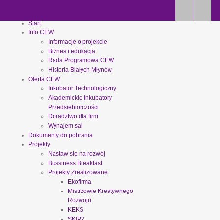
Start
Info CEW
Informacje o projekcie
Biznes i edukacja
Rada Programowa CEW
Historia Białych Młynów
Oferta CEW
Inkubator Technologiczny
Akademickie Inkubatory
Przedsiębiorczości
Doradztwo dla firm
Wynajem sal
Dokumenty do pobrania
Projekty
Nastaw się na rozwój
Bussiness Breakfast
Projekty Zrealizowane
Ekofirma
Mistrzowie Kreatywnego
Rozwoju
KEKS
SKIP2