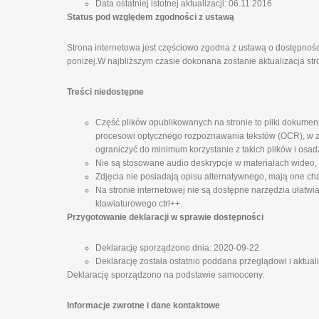
Data ostatniej istotnej aktualizacji: 06.11.2016
Status pod względem zgodności z ustawą
Strona internetowa jest częściowo zgodna z ustawą o dostępnośc
poniżej.W najbliższym czasie dokonana zostanie aktualizacja str
Treści niedostępne
Część plików opublikowanych na stronie to pliki dokumen
procesowi optycznego rozpoznawania tekstów (OCR), w zw
ograniczyć do minimum korzystanie z takich plików i osad
Nie są stosowane audio deskrypcje w materiałach wideo,
Zdjęcia nie posiadają opisu alternatywnego, mają one cha
Na stronie internetowej nie są dostępne narzędzia ułatwi
klawiaturowego ctrl++.
Przygotowanie deklaracji w sprawie dostępności
Deklarację sporządzono dnia: 2020-09-22
Deklarację została ostatnio poddana przeglądowi i aktual
Deklarację sporządzono na podstawie samooceny.
Informacje zwrotne i dane kontaktowe