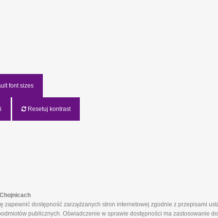
lt font sizes
i
Resetuj kontrast
Chojnicach
apewnić dostępność zarządzanych stron internetowej zgodnie z przepisami ustaw
ch podmiotów publicznych. Oświadczenie w sprawie dostępności ma zastosowanie do 