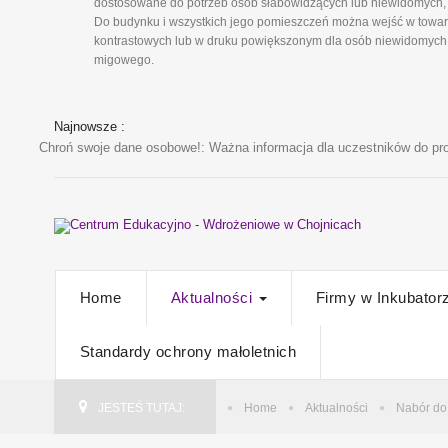
dostosowane do potrzeb osób słabowidzących lub niewidomych, 
Do budynku i wszystkich jego pomieszczeń można wejść w towarz
kontrastowych lub w druku powiększonym dla osób niewidomych i
migowego.
Najnowsze :
Chroń swoje dane osobowe!
: Ważna informacja dla uczestników do pro
Home
Aktualności
Firmy w Inkubator
Standardy ochrony małoletnich
JESTEŚ TUTAJ:
Home
Aktualności
Nabór do