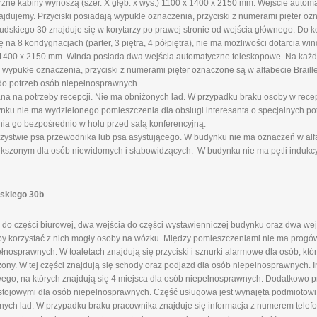
rzne kabiny wynoszą (szer. X głęb. x wys.) 1100 x 1400 x 2150 mm. Wejście auto
ajdujemy. Przyciski posiadają wypukłe oznaczenia, przyciski z numerami pięter ozn
skiego 30 znajduje się w korytarzy po prawej stronie od wejścia głównego. Do k
a 8 kondygnacjach (parter, 3 piętra, 4 półpiętra), nie ma możliwości dotarcia wi
x 1400 x 2150 mm. Winda posiada dwa wejścia automatyczne teleskopowe. Na każd
 wypukłe oznaczenia, przyciski z numerami pięter oznaczone są w alfabecie Braille
do potrzeb osób niepełnosprawnych.
ana na potrzeby recepcji. Nie ma obniżonych lad. W przypadku braku osoby w rece
u nie ma wydzielonego pomieszczenia dla obsługi interesanta o specjalnych pot
nia go bezpośrednio w holu przed salą konferencyjną.
ystwie psa przewodnika lub psa asystującego. W budynku nie ma oznaczeń w alfab
ększonym dla osób niewidomych i słabowidzących. W budynku nie ma pętli indukcy
dskiego 30b
do części biurowej, dwa wejścia do części wystawienniczej budynku oraz dwa wej
aby korzystać z nich mogły osoby na wózku. Między pomieszczeniami nie ma progów
nosprawnych. W toaletach znajdują się przyciski i sznurki alarmowe dla osób, kt
żony. W tej części znajdują się schody oraz podjazd dla osób niepełnosprawnych. 
go, na których znajdują się 4 miejsca dla osób niepełnosprawnych. Dodatkowo 
stojowymi dla osób niepełnosprawnych. Część usługowa jest wynajęta podmiotow
onych lad. W przypadku braku pracownika znajduje się informacja z numerem telefo