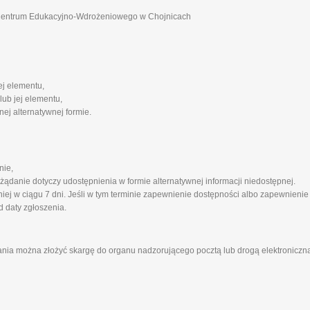
 Centrum Edukacyjno-Wdrożeniowego w Chojnicach
ej elementu,
lub jej elementu,
ej alternatywnej formie.
nie,
 żądanie dotyczy udostępnienia w formie alternatywnej informacji niedostępnej.
ej w ciągu 7 dni. Jeśli w tym terminie zapewnienie dostępności albo zapewnienie
d daty zgłoszenia.
ania można złożyć skargę do organu nadzorującego pocztą lub drogą elektroniczną