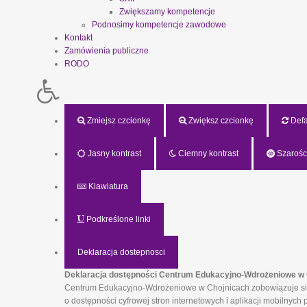
Zwiększamy kompetencje
Podnosimy kompetencje zawodowe
Kontakt
Zamówienia publiczne
RODO
Zmiejsz czcionkę
Zwiększ czcionkę
Defau
Jasny kontrast
Ciemny kontrast
Szarośc
Klawiatura
Podkreślone linki
Deklaracja dostepnosci
Deklaracja dostępności Centrum Edukacyjno-Wdrożeniowe w 
Centrum Edukacyjno-Wdrożeniowe w Chojnicach zobowiązuje się z
o dostępności cyfrowej stron internetowych i aplikacji mobilny