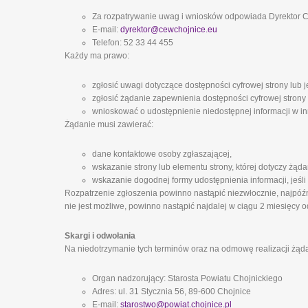
Za rozpatrywanie uwag i wniosków odpowiada Dyrektor
E-mail:
dyrektor@cewchojnice.eu
Telefon: 52 33 44 455
Każdy ma prawo:
zgłosić uwagi dotyczące dostępności cyfrowej strony lub j
zgłosić żądanie zapewnienia dostępności cyfrowej strony 
wnioskować o udostępnienie niedostępnej informacji w inn
Żądanie musi zawierać:
dane kontaktowe osoby zgłaszającej,
wskazanie strony lub elementu strony, której dotyczy żąda
wskazanie dogodnej formy udostępnienia informacji, jeśli
Rozpatrzenie zgłoszenia powinno nastąpić niezwłocznie, najpóźni
nie jest możliwe, powinno nastąpić najdalej w ciągu 2 miesięcy o
Skargi i odwołania
Na niedotrzymanie tych terminów oraz na odmowę realizacji żąd
Organ nadzorujący: Starosta Powiatu Chojnickiego
Adres: ul. 31 Stycznia 56, 89-600 Chojnice
E-mail:
starostwo@powiat.chojnice.pl