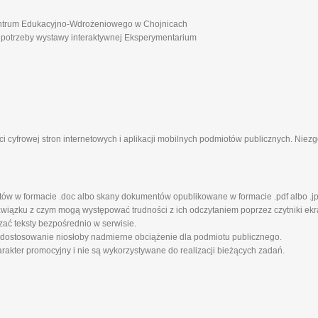
ntrum Edukacyjno-Wdrożeniowego w Chojnicach
 potrzeby wystawy interaktywnej Eksperymentarium
i cyfrowej stron internetowych i aplikacji mobilnych podmiotów publicznych. Nie
tów w formacie .doc albo skany dokumentów opublikowane w formacie .pdf albo .jp
iązku z czym mogą występować trudności z ich odczytaniem poprzez czytniki ekra
zać teksty bezpośrednio w serwisie.
 dostosowanie niosłoby nadmierne obciążenie dla podmiotu publicznego.
rakter promocyjny i nie są wykorzystywane do realizacji bieżących zadań.