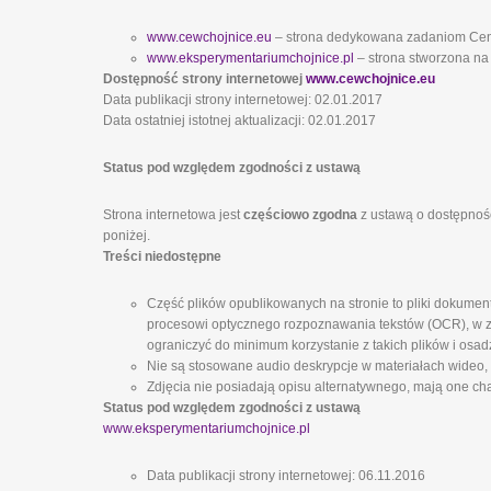
www.cewchojnice.eu
– strona dedykowana zadaniom Ce
www.eksperymentariumchojnice.pl
– strona stworzona na
Dostępność strony internetowej
www.cewchojnice.eu
Data publikacji strony internetowej: 02.01.2017
Data ostatniej istotnej aktualizacji: 02.01.2017
Status pod względem zgodności z ustawą
Strona internetowa jest
częściowo zgodna
z ustawą o dostępnośc
poniżej.
Treści niedostępne
Część plików opublikowanych na stronie to pliki dokumen
procesowi optycznego rozpoznawania tekstów (OCR), w zw
ograniczyć do minimum korzystanie z takich plików i osad
Nie są stosowane audio deskrypcje w materiałach wideo,
Zdjęcia nie posiadają opisu alternatywnego, mają one cha
Status pod względem zgodności z ustawą
www.eksperymentariumchojnice.pl
Data publikacji strony internetowej: 06.11.2016