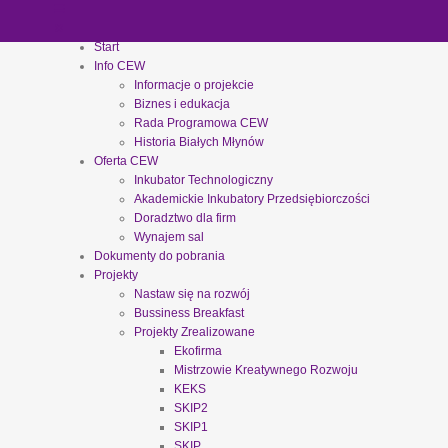
Start
Info CEW
Informacje o projekcie
Biznes i edukacja
Rada Programowa CEW
Historia Białych Młynów
Oferta CEW
Inkubator Technologiczny
Akademickie Inkubatory Przedsiębiorczości
Doradztwo dla firm
Wynajem sal
Dokumenty do pobrania
Projekty
Nastaw się na rozwój
Bussiness Breakfast
Projekty Zrealizowane
Ekofirma
Mistrzowie Kreatywnego Rozwoju
KEKS
SKIP2
SKIP1
SKIP