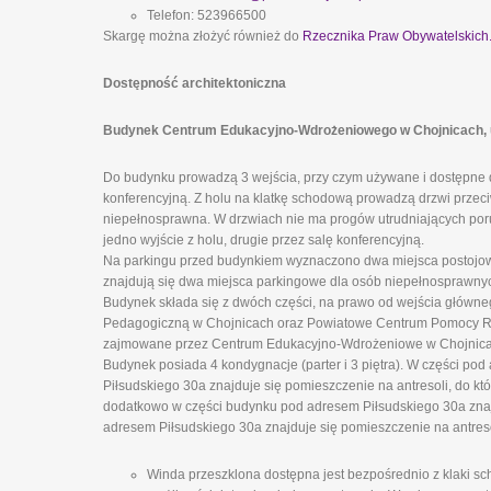
Telefon: 523966500
Skargę można złożyć również do
Rzecznika Praw Obywatelskich
Dostępność architektoniczna
Budynek Centrum Edukacyjno-Wdrożeniowego w Chojnicach, ul.
Do budynku prowadzą 3 wejścia, przy czym używane i dostępne d
konferencyjną. Z holu na klatkę schodową prowadzą drzwi prze
niepełnosprawna. W drzwiach nie ma progów utrudniających poru
jedno wyjście z holu, drugie przez salę konferencyjną.
Na parkingu przed budynkiem wyznaczono dwa miejsca postojowe
znajdują się dwa miejsca parkingowe dla osób niepełnosprawny
Budynek składa się z dwóch części, na prawo od wejścia główn
Pedagogiczną w Chojnicach oraz Powiatowe Centrum Pomocy Rodz
zajmowane przez Centrum Edukacyjno-Wdrożeniowe w Chojnicach
Budynek posiada 4 kondygnacje (parter i 3 piętra). W części pod
Piłsudskiego 30a znajduje się pomieszczenie na antresoli, do k
dodatkowo w części budynku pod adresem Piłsudskiego 30a znajd
adresem Piłsudskiego 30a znajduje się pomieszczenie na antreso
Winda przeszklona dostępna jest bezpośrednio z klaki sch