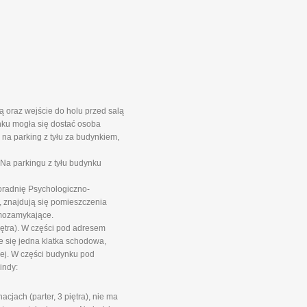
 oraz wejście do holu przed salą
nku mogła się dostać osoba
na parking z tyłu za budynkiem,
Na parkingu z tyłu budynku
oradnię Psychologiczno-
 znajdują się pomieszczenia
mozamykające.
iętra). W części pod adresem
e się jedna klatka schodowa,
wej. W części budynku pod
indy:
jach (parter, 3 piętra), nie ma