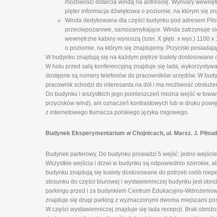
możliwości dotarcia windą na antresolę. Wymiary wewnęt
pięter informacja dźwiękowa o poziomie, na którym się zn
Winda dedykowana dla części budynku pod adresem Piłsud
przeciwpożarowe, samozamykające. Winda zatrzymuje się n
wewnętrzne kabiny wynoszą (szer. X głęb. x wys.) 1100 
o poziomie, na którym się znajdujemy. Przyciski posiadają
W budynku znajdują się na każdym piętrze toalety dostosowane 
W holu przed salą konferencyjną znajduje się lada, wykorzystyw
dostępne są numery telefonów do pracowników urzędów. W budynk
pracownik schodzi do interesanta na dół i ma możliwość obsłuże
Do budynku i wszystkich jego pomieszczeń można wejść w towarz
przycisków wind), ani oznaczeń kontrastowych lub w druku powi
z internetowego tłumacza polskiego języka migowego.
Budynek Eksperymentarium w Chojnicach, ul. Marsz. J. Piłsu
Budynek parterowy. Do budynku prowadzi 5 wejść: jedno wejście 
Wszystkie wejścia i drzwi w budynku są odpowiednio szerokie, 
budynku znajdują się toalety dostosowane do potrzeb osób niepeł
stosunku do części biurowej i wystawienniczej budynku jest obni
parkingu przed i za budynkiem Centrum Edukacyjno-Wdrożeniowe
znajduje się drugi parking z wyznaczonymi dwoma miejscami po
W części wystawienniczej znajduje się lada recepcji. Brak obniż