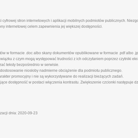
i cyfrowej stron internetowych i aplikacji mobilnych podmiotów publicznych. Niez
ony internetowej celem zapewnienia jej większej dostępności.
tów w formacie .doc albo skany dokumentów opublikowane w formacie .pdf albo .jp
iązku z czym mogą występować trudności z ich odczytaniem poprzez czytniki ekra
zać teksty bezpośrednio w serwisie.
 dostosowanie niosłoby nadmierne obciążenie dla podmiotu publicznego.
rakter promocyjny i nie są wykorzystywane do realizacji bieżących zadań.
ające dostępność w postaci włączenia kontrastu. Zwiększenie czcionki następuje d
izacji dnia: 2020-09-23