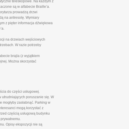
matyczne teleskopowe. Na każdym z
aczone są w alfabecie Braille’a.
orytarza prowadzą drzwi
ndą na antresolę. Wymiary
ym z pięter informacja dźwiękowa
’a.
pcji na drzwiach wejściowych
rzebach. W razie potrzeby
ecie brajla (z wyjątkiem
jnej. Można skorzystać
ścia do części usługowej.
 utrudniających poruszanie się. W
óre mogłyby zasłabnąć. Parking w
Interesanci mogą korzystać z
przed częścią usługową budynku
i prywatnemu.
nu. Opisy ekspozycji nie są