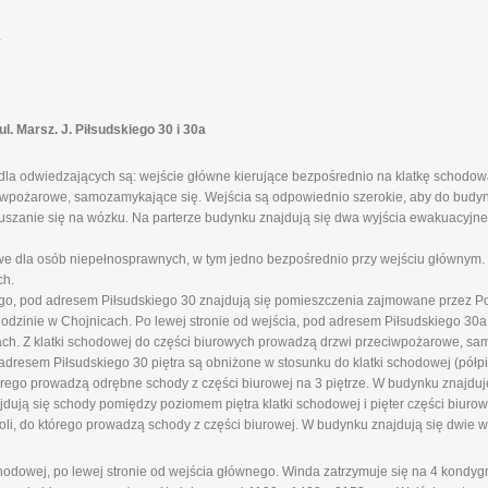
.
 Marsz. J. Piłsudskiego 30 i 30a
la odwiedzających są: wejście główne kierujące bezpośrednio na klatkę schodową
ciwpożarowe, samozamykające się. Wejścia są odpowiednio szerokie, aby do budy
szanie się na wózku. Na parterze budynku znajdują się dwa wyjścia ewakuacyjne 
 dla osób niepełnosprawnych, w tym jedno bezpośrednio przy wejściu głównym. 
ch.
ego, pod adresem Piłsudskiego 30 znajdują się pomieszczenia zajmowane przez P
inie w Chojnicach. Po lewej stronie od wejścia, pod adresem Piłsudskiego 30a,
. Z klatki schodowej do części biurowych prowadzą drzwi przeciwpożarowe, sa
 adresem Piłsudskiego 30 piętra są obniżone w stosunku do klatki schodowej (półp
tórego prowadzą odrębne schody z części biurowej na 3 piętrze. W budynku znajduj
ują się schody pomiędzy poziomem piętra klatki schodowej i pięter części biuro
li, do którego prowadzą schody z części biurowej. W budynku znajdują się dwie w
odowej, po lewej stronie od wejścia głównego. Winda zatrzymuje się na 4 kondygnac