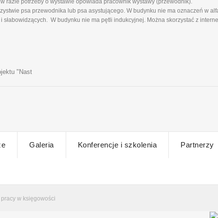
w razie potrzeby o wystawie opowiada pracownik wystawy (przewodnik).
ystwie psa przewodnika lub psa asystującego. W budynku nie ma oznaczeń w alfa
 słabowidzących. W budynku nie ma pętli indukcyjnej. Można skorzystać z intern
jektu "Nast
ze
Galeria
Konferencje i szkolenia
Partnerzy
 pracy w księgowości