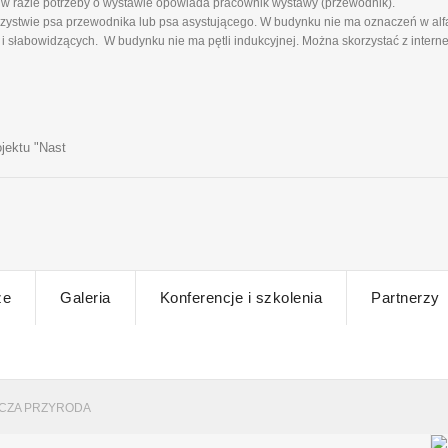
w razie potrzeby o wystawie opowiada pracownik wystawy (przewodnik).
ystwie psa przewodnika lub psa asystującego. W budynku nie ma oznaczeń w alfa
 słabowidzących. W budynku nie ma pętli indukcyjnej. Można skorzystać z intern
jektu "Nast
ze
Galeria
Konferencje i szkolenia
Partnerzy
ICZA PRZYRODA