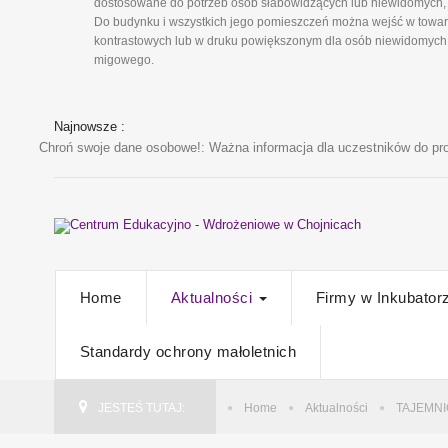
dostosowane do potrzeb osób słabowidzących lub niewidomych, 
Do budynku i wszystkich jego pomieszczeń można wejść w towarz
kontrastowych lub w druku powiększonym dla osób niewidomych i
migowego.
Najnowsze :
Chroń swoje dane osobowe!
: Ważna informacja dla uczestników do pro
Home
Aktualności
Firmy w Inkubator
Standardy ochrony małoletnich
JESTEŚ TUTAJ:
Home
Aktualności
TAJEMN