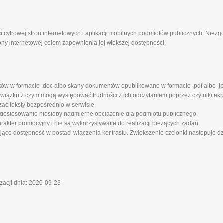
i cyfrowej stron internetowych i aplikacji mobilnych podmiotów publicznych. Niez
ony internetowej celem zapewnienia jej większej dostępności.
tów w formacie .doc albo skany dokumentów opublikowane w formacie .pdf albo .jp
iązku z czym mogą występować trudności z ich odczytaniem poprzez czytniki ekra
zać teksty bezpośrednio w serwisie.
 dostosowanie niosłoby nadmierne obciążenie dla podmiotu publicznego.
rakter promocyjny i nie są wykorzystywane do realizacji bieżących zadań.
ające dostępność w postaci włączenia kontrastu. Zwiększenie czcionki następuje d
izacji dnia: 2020-09-23