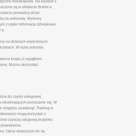
matyczne teleskopowe. Na każdym z
aczone są w alfabecie Braille’a.
orytarza prowadzą drzwi
ndą na antresolę. Wymiary
ym z pięter informacja dźwiękowa
’a.
pcji na drzwiach wejściowych
rzebach. W razie potrzeby
ecie brajla (z wyjątkiem
jnej. Można skorzystać
ścia do części usługowej.
 utrudniających poruszanie się. W
óre mogłyby zasłabnąć. Parking w
Interesanci mogą korzystać z
przed częścią usługową budynku
i prywatnemu.
nu. Opisy ekspozycji nie są