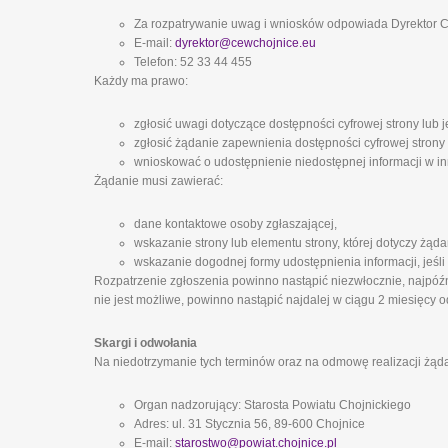
Za rozpatrywanie uwag i wniosków odpowiada Dyrektor
E-mail:
dyrektor@cewchojnice.eu
Telefon: 52 33 44 455
Każdy ma prawo:
zgłosić uwagi dotyczące dostępności cyfrowej strony lub j
zgłosić żądanie zapewnienia dostępności cyfrowej strony 
wnioskować o udostępnienie niedostępnej informacji w inn
Żądanie musi zawierać:
dane kontaktowe osoby zgłaszającej,
wskazanie strony lub elementu strony, której dotyczy żąda
wskazanie dogodnej formy udostępnienia informacji, jeśli
Rozpatrzenie zgłoszenia powinno nastąpić niezwłocznie, najpóźni
nie jest możliwe, powinno nastąpić najdalej w ciągu 2 miesięcy o
Skargi i odwołania
Na niedotrzymanie tych terminów oraz na odmowę realizacji żąd
Organ nadzorujący: Starosta Powiatu Chojnickiego
Adres: ul. 31 Stycznia 56, 89-600 Chojnice
E-mail:
starostwo@powiat.chojnice.pl