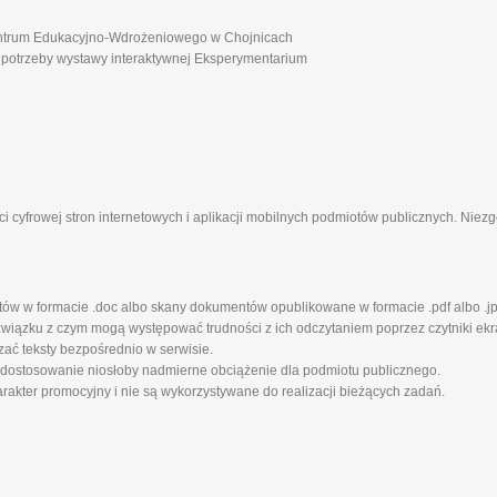
ntrum Edukacyjno-Wdrożeniowego w Chojnicach
 potrzeby wystawy interaktywnej Eksperymentarium
i cyfrowej stron internetowych i aplikacji mobilnych podmiotów publicznych. Nie
tów w formacie .doc albo skany dokumentów opublikowane w formacie .pdf albo .jp
iązku z czym mogą występować trudności z ich odczytaniem poprzez czytniki ekra
zać teksty bezpośrednio w serwisie.
 dostosowanie niosłoby nadmierne obciążenie dla podmiotu publicznego.
rakter promocyjny i nie są wykorzystywane do realizacji bieżących zadań.