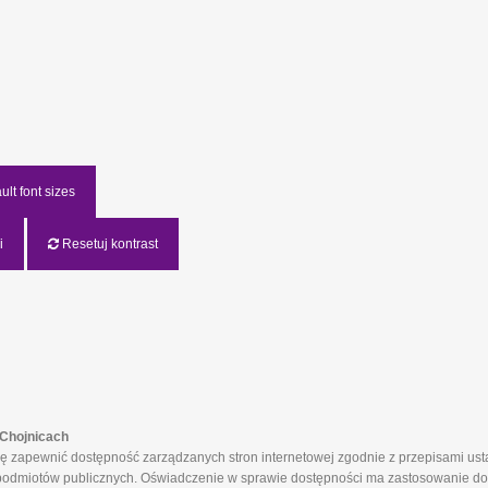
lt font sizes
i
Resetuj kontrast
Chojnicach
apewnić dostępność zarządzanych stron internetowej zgodnie z przepisami ustaw
ch podmiotów publicznych. Oświadczenie w sprawie dostępności ma zastosowanie do 