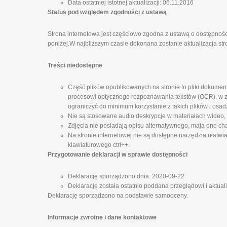
Data ostatniej istotnej aktualizacji: 06.11.2016
Status pod względem zgodności z ustawą
Strona internetowa jest częściowo zgodna z ustawą o dostępnośc
poniżej.W najbliższym czasie dokonana zostanie aktualizacja str
Treści niedostępne
Część plików opublikowanych na stronie to pliki dokumen
procesowi optycznego rozpoznawania tekstów (OCR), w zw
ograniczyć do minimum korzystanie z takich plików i osad
Nie są stosowane audio deskrypcje w materiałach wideo,
Zdjęcia nie posiadają opisu alternatywnego, mają one cha
Na stronie internetowej nie są dostępne narzędzia ułatwi
klawiaturowego ctrl++.
Przygotowanie deklaracji w sprawie dostępności
Deklarację sporządzono dnia: 2020-09-22
Deklarację została ostatnio poddana przeglądowi i aktual
Deklarację sporządzono na podstawie samooceny.
Informacje zwrotne i dane kontaktowe