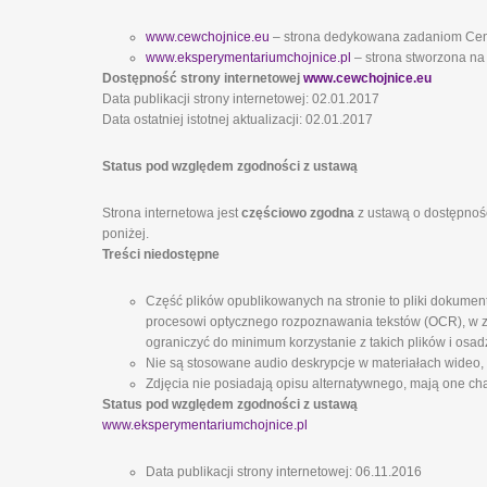
www.cewchojnice.eu
– strona dedykowana zadaniom Ce
www.eksperymentariumchojnice.pl
– strona stworzona na
Dostępność strony internetowej
www.cewchojnice.eu
Data publikacji strony internetowej: 02.01.2017
Data ostatniej istotnej aktualizacji: 02.01.2017
Status pod względem zgodności z ustawą
Strona internetowa jest
częściowo zgodna
z ustawą o dostępnośc
poniżej.
Treści niedostępne
Część plików opublikowanych na stronie to pliki dokumen
procesowi optycznego rozpoznawania tekstów (OCR), w zw
ograniczyć do minimum korzystanie z takich plików i osad
Nie są stosowane audio deskrypcje w materiałach wideo,
Zdjęcia nie posiadają opisu alternatywnego, mają one cha
Status pod względem zgodności z ustawą
www.eksperymentariumchojnice.pl
Data publikacji strony internetowej: 06.11.2016