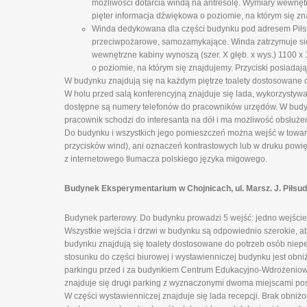
możliwości dotarcia windą na antresolę. Wymiary wewnęt
pięter informacja dźwiękowa o poziomie, na którym się zn
Winda dedykowana dla części budynku pod adresem Piłsud
przeciwpożarowe, samozamykające. Winda zatrzymuje się n
wewnętrzne kabiny wynoszą (szer. X głęb. x wys.) 1100 
o poziomie, na którym się znajdujemy. Przyciski posiadają
W budynku znajdują się na każdym piętrze toalety dostosowane 
W holu przed salą konferencyjną znajduje się lada, wykorzystyw
dostępne są numery telefonów do pracowników urzędów. W budynk
pracownik schodzi do interesanta na dół i ma możliwość obsłuże
Do budynku i wszystkich jego pomieszczeń można wejść w towarz
przycisków wind), ani oznaczeń kontrastowych lub w druku powi
z internetowego tłumacza polskiego języka migowego.
Budynek Eksperymentarium w Chojnicach, ul. Marsz. J. Piłsu
Budynek parterowy. Do budynku prowadzi 5 wejść: jedno wejście 
Wszystkie wejścia i drzwi w budynku są odpowiednio szerokie, 
budynku znajdują się toalety dostosowane do potrzeb osób niepeł
stosunku do części biurowej i wystawienniczej budynku jest obni
parkingu przed i za budynkiem Centrum Edukacyjno-Wdrożeniowe
znajduje się drugi parking z wyznaczonymi dwoma miejscami po
W części wystawienniczej znajduje się lada recepcji. Brak obniż