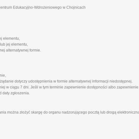
 Centrum Edukacyjno-Wdrożeniowego w Chojnicach
ej elementu,
lub jej elementu,
ej alternatywnej formie.
nie,
 żądanie dotyczy udostępnienia w formie alternatywnej informacji niedostępnej.
ej w ciągu 7 dni. Jeśli w tym terminie zapewnienie dostępności albo zapewnienie
d daty zgłoszenia.
ania można złożyć skargę do organu nadzorującego pocztą lub drogą elektroniczną