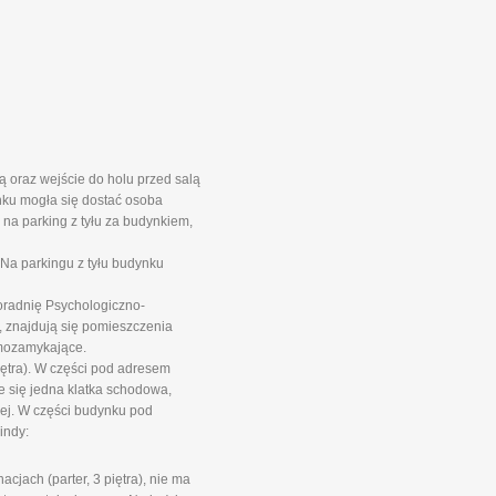
 oraz wejście do holu przed salą
nku mogła się dostać osoba
na parking z tyłu za budynkiem,
Na parkingu z tyłu budynku
oradnię Psychologiczno-
 znajdują się pomieszczenia
mozamykające.
iętra). W części pod adresem
e się jedna klatka schodowa,
wej. W części budynku pod
indy:
jach (parter, 3 piętra), nie ma