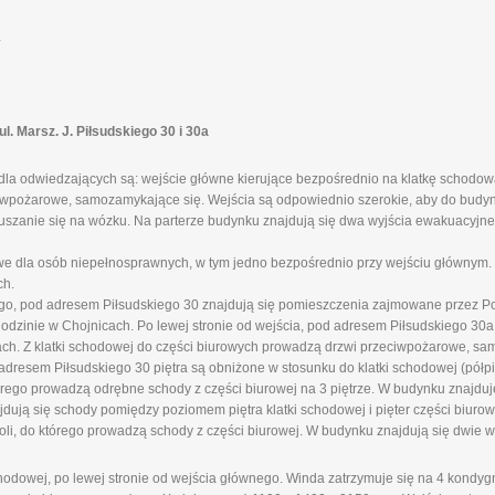
.
 Marsz. J. Piłsudskiego 30 i 30a
la odwiedzających są: wejście główne kierujące bezpośrednio na klatkę schodową
ciwpożarowe, samozamykające się. Wejścia są odpowiednio szerokie, aby do budy
szanie się na wózku. Na parterze budynku znajdują się dwa wyjścia ewakuacyjne 
 dla osób niepełnosprawnych, w tym jedno bezpośrednio przy wejściu głównym. 
ch.
ego, pod adresem Piłsudskiego 30 znajdują się pomieszczenia zajmowane przez P
inie w Chojnicach. Po lewej stronie od wejścia, pod adresem Piłsudskiego 30a,
. Z klatki schodowej do części biurowych prowadzą drzwi przeciwpożarowe, sa
 adresem Piłsudskiego 30 piętra są obniżone w stosunku do klatki schodowej (półp
tórego prowadzą odrębne schody z części biurowej na 3 piętrze. W budynku znajduj
ują się schody pomiędzy poziomem piętra klatki schodowej i pięter części biuro
li, do którego prowadzą schody z części biurowej. W budynku znajdują się dwie w
odowej, po lewej stronie od wejścia głównego. Winda zatrzymuje się na 4 kondygnac