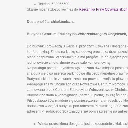
Telefon: 523966500
Skargę można złożyć również do
Rzecznika Praw Obywatelskich
Dostępność architektoniczna
Budynek Centrum Edukacyjno-Wdrożeniowego w Chojnicach, ul.
Do budynku prowadzą 3 wejścia, przy czym używane i dostępne d
konferencyjną. Z holu na klatkę schodową prowadzą drzwi prze
niepełnosprawna. W drzwiach nie ma progów utrudniających poru
jedno wyjście z holu, drugie przez salę konferencyjną.
Na parkingu przed budynkiem wyznaczono dwa miejsca postojowe
znajdują się dwa miejsca parkingowe dla osób niepełnosprawny
Budynek składa się z dwóch części, na prawo od wejścia główn
Pedagogiczną w Chojnicach oraz Powiatowe Centrum Pomocy Rodz
zajmowane przez Centrum Edukacyjno-Wdrożeniowe w Chojnicach
Budynek posiada 4 kondygnacje (parter i 3 piętra). W części pod
Piłsudskiego 30a znajduje się pomieszczenie na antresoli, do k
dodatkowo w części budynku pod adresem Piłsudskiego 30a znajd
adresem Piłsudskiego 30a znajduje się pomieszczenie na antreso
Winda przeszklona dostępna jest bezpośrednio z klaki sch