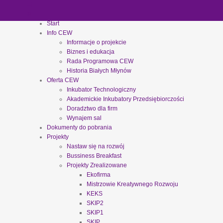
Start
Info CEW
Informacje o projekcie
Biznes i edukacja
Rada Programowa CEW
Historia Białych Młynów
Oferta CEW
Inkubator Technologiczny
Akademickie Inkubatory Przedsiębiorczości
Doradztwo dla firm
Wynajem sal
Dokumenty do pobrania
Projekty
Nastaw się na rozwój
Bussiness Breakfast
Projekty Zrealizowane
Ekofirma
Mistrzowie Kreatywnego Rozwoju
KEKS
SKIP2
SKIP1
SKIP