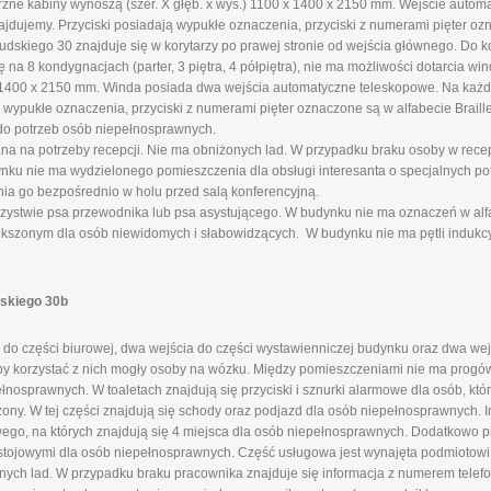
rzne kabiny wynoszą (szer. X głęb. x wys.) 1100 x 1400 x 2150 mm. Wejście auto
ajdujemy. Przyciski posiadają wypukłe oznaczenia, przyciski z numerami pięter ozn
skiego 30 znajduje się w korytarzy po prawej stronie od wejścia głównego. Do k
a 8 kondygnacjach (parter, 3 piętra, 4 półpiętra), nie ma możliwości dotarcia wi
x 1400 x 2150 mm. Winda posiada dwa wejścia automatyczne teleskopowe. Na każd
 wypukłe oznaczenia, przyciski z numerami pięter oznaczone są w alfabecie Braille
do potrzeb osób niepełnosprawnych.
ana na potrzeby recepcji. Nie ma obniżonych lad. W przypadku braku osoby w rece
u nie ma wydzielonego pomieszczenia dla obsługi interesanta o specjalnych pot
nia go bezpośrednio w holu przed salą konferencyjną.
ystwie psa przewodnika lub psa asystującego. W budynku nie ma oznaczeń w alfab
ększonym dla osób niewidomych i słabowidzących. W budynku nie ma pętli indukcy
dskiego 30b
do części biurowej, dwa wejścia do części wystawienniczej budynku oraz dwa wej
aby korzystać z nich mogły osoby na wózku. Między pomieszczeniami nie ma progów
nosprawnych. W toaletach znajdują się przyciski i sznurki alarmowe dla osób, kt
żony. W tej części znajdują się schody oraz podjazd dla osób niepełnosprawnych. 
go, na których znajdują się 4 miejsca dla osób niepełnosprawnych. Dodatkowo 
stojowymi dla osób niepełnosprawnych. Część usługowa jest wynajęta podmiotow
onych lad. W przypadku braku pracownika znajduje się informacja z numerem telefo