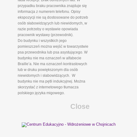
lada recepcji. Brak obniżonych lad. W
przypadku braku pracownika znajduje się
informacja z numerem telefonu. Opisy
ekspozycji nie są dostosowane do potrzeb
osób słabowidzących lub niewidomych, w
razie potrzeby o wystawie opowiada
pracownik wystawy (przewodnik).
Do budynku i wszystkich jego
pomieszczeń można wejść w towarzystwie
psa przewodnika lub psa asystującego. W
budynku nie ma oznaczeń w alfabecie
Braille’a. Nie ma oznaczeń kontrastowych
lub w druku powiększonym dla osób
niewidomych i słabowidzących. W
budynku nie ma pętli indukcyjnej. Można
skorzystać z internetowego tłumacza
polskiego języka migowego.
Close