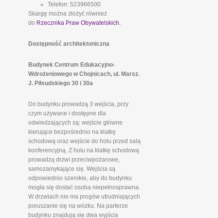
Telefon: 523966500
Skargę można złożyć również
do
Rzecznika Praw Obywatelskich.
Dostępność architektoniczna
Budynek Centrum Edukacyjno-
Wdrożeniowego w Chojnicach, ul. Marsz.
J. Piłsudskiego 30 i 30a
Do budynku prowadzą 3 wejścia, przy
czym używane i dostępne dla
odwiedzających są: wejście główne
kierujące bezpośrednio na klatkę
schodową oraz wejście do holu przed salą
konferencyjną. Z holu na klatkę schodową
prowadzą drzwi przeciwpożarowe,
samozamykające się. Wejścia są
odpowiednio szerokie, aby do budynku
mogła się dostać osoba niepełnosprawna.
W drzwiach nie ma progów utrudniających
poruszanie się na wózku. Na parterze
budynku znajdują się dwa wyjścia