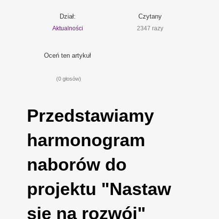
Dział:
Czytany
Aktualności
2347 razy
Oceń ten artykuł
(0 głosów)
Przedstawiamy
harmonogram
naborów do
projektu "Nastaw
się na rozwój"