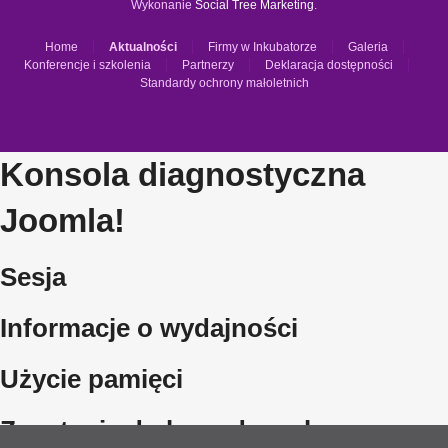
Wykonanie
Social Tree Marketing
.
Home
Aktualności
Firmy w Inkubatorze
Galeria
Konferencje i szkolenia
Partnerzy
Deklaracja dostępności
Standardy ochrony małoletnich
Konsola diagnostyczna
Joomla!
Sesja
Informacje o wydajności
Użycie pamięci
Zapytania do bazy danych