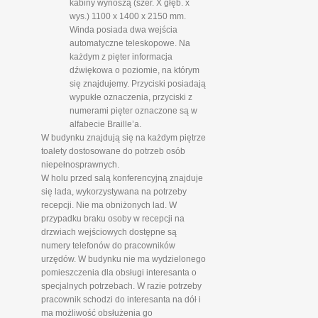
kabiny wynoszą (szer. X głęb. x
wys.) 1100 x 1400 x 2150 mm.
Winda posiada dwa wejścia
automatyczne teleskopowe. Na
każdym z pięter informacja
dźwiękowa o poziomie, na którym
się znajdujemy. Przyciski posiadają
wypukłe oznaczenia, przyciski z
numerami pięter oznaczone są w
alfabecie Braille’a.
W budynku znajdują się na każdym piętrze
toalety dostosowane do potrzeb osób
niepełnosprawnych.
W holu przed salą konferencyjną znajduje
się lada, wykorzystywana na potrzeby
recepcji. Nie ma obniżonych lad. W
przypadku braku osoby w recepcji na
drzwiach wejściowych dostępne są
numery telefonów do pracowników
urzędów. W budynku nie ma wydzielonego
pomieszczenia dla obsługi interesanta o
specjalnych potrzebach. W razie potrzeby
pracownik schodzi do interesanta na dół i
ma możliwość obsłużenia go