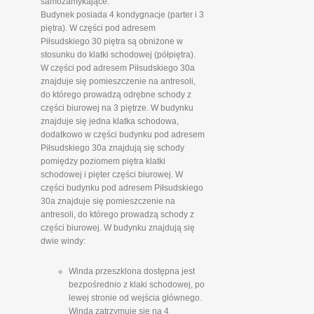
samozamykające.
Budynek posiada 4 kondygnacje (parter i 3
piętra). W części pod adresem
Piłsudskiego 30 piętra są obniżone w
stosunku do klatki schodowej (półpiętra).
W części pod adresem Piłsudskiego 30a
znajduje się pomieszczenie na antresoli,
do którego prowadzą odrębne schody z
części biurowej na 3 piętrze. W budynku
znajduje się jedna klatka schodowa,
dodatkowo w części budynku pod adresem
Piłsudskiego 30a znajdują się schody
pomiędzy poziomem piętra klatki
schodowej i pięter części biurowej. W
części budynku pod adresem Piłsudskiego
30a znajduje się pomieszczenie na
antresoli, do którego prowadzą schody z
części biurowej. W budynku znajdują się
dwie windy:
Winda przeszklona dostępna jest
bezpośrednio z klaki schodowej, po
lewej stronie od wejścia głównego.
Winda zatrzymuje się na 4