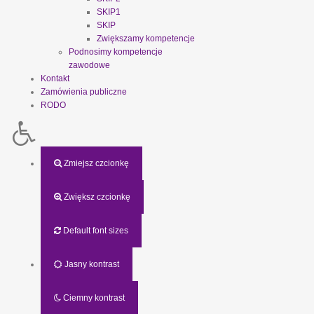
SKIP1
SKIP
Zwiększamy kompetencje
Podnosimy kompetencje
zawodowe
Kontakt
Zamówienia publiczne
RODO
Zmiejsz czcionkę
Zwiększ czcionkę
Default font sizes
Jasny kontrast
Ciemny kontrast