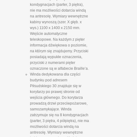
kondygnacjach (parter, 3 piętra),
nie ma możliwości dotarcia windą
na antresolę. Wymiary wewnętrzne
kabiny wynoszą (szer. X głęb. x
wys.) 1100 x 1400 x 2150 mm.
Wejście automatyczne
teleskopowe. Na każdym z pięter
informacja dźwiękowa o poziomie,
na którym się znajdujemy. Przyciski
posiadają wypukłe oznaczenia,
przyciski z numerami pięter
oznaczone są w alfabecie Braille’a.
Winda dedykowana dla części
budynku pod adresem
Piłsudskiego 30 znajduje się w
korytarzy po prawej stronie od
wejścia głównego. Do korytarza
prowadzą drzwi przeciwpożarowe,
samozamykające. Winda
zatrzymuje się na 8 kondygnacjach
(parter, 3 piętra, 4 półpiętra), nie ma
możliwości dotarcia windą na
antresolę. Wymiary wewnętrzne