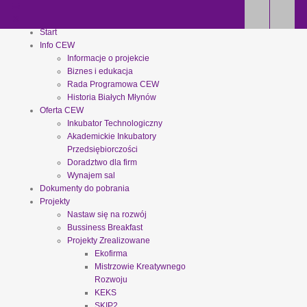
Start
Info CEW
Informacje o projekcie
Biznes i edukacja
Rada Programowa CEW
Historia Białych Młynów
Oferta CEW
Inkubator Technologiczny
Akademickie Inkubatory
Przedsiębiorczości
Doradztwo dla firm
Wynajem sal
Dokumenty do pobrania
Projekty
Nastaw się na rozwój
Bussiness Breakfast
Projekty Zrealizowane
Ekofirma
Mistrzowie Kreatywnego
Rozwoju
KEKS
SKIP2